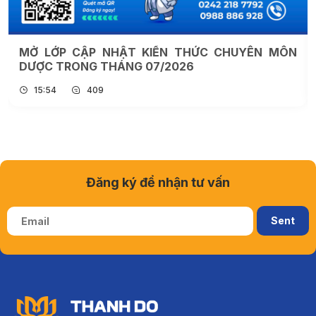
MÔN
TRIỂN KHAI XÉT CHỌN DANH HIỆU NHÀ GIÁ
TIÊU BIỂU NĂM 2026
14:31
211
Đăng ký để nhận tư vấn