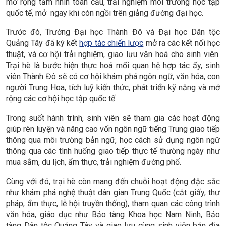
mở rộng tầm nhìn toàn cầu, trải nghiệm môi trường học tập
quốc tế, mở ngay khi còn ngồi trên giảng đường đại học.
Trước đó, Trường Đại học Thành Đô và Đại học Dân tộc
Quảng Tây đã ký kết
hợp tác chiến lược
mở ra các kết nối học
thuật, và cơ hội trải nghiệm, giao lưu văn hoá cho sinh viên.
Trại hè là bước hiện thực hoá mối quan hệ hợp tác ấy, sinh
viên Thành Đô sẽ có cơ hội khám phá ngôn ngữ, văn hóa, con
người Trung Hoa, tích luỹ kiến thức, phát triển kỹ năng và mở
rộng các cơ hội học tập quốc tế.
Trong suốt hành trình, sinh viên sẽ tham gia các hoạt động
giúp rèn luyện và nâng cao vốn ngôn ngữ tiếng Trung giao tiếp
thông qua môi trường bản ngữ, học cách sử dụng ngôn ngữ
thông qua các tình huống giao tiếp thực tế thường ngày như
mua sắm, du lịch, ẩm thực, trải nghiệm đường phố.
Cùng với đó, trại hè còn mang đến chuỗi hoạt động đặc sắc
như khám phá nghệ thuật dân gian Trung Quốc (cắt giấy, thư
pháp, ẩm thực, lễ hội truyền thống), tham quan các công trình
văn hóa, giáo dục như Bảo tàng Khoa học Nam Ninh, Bảo
tàng Dân tộc Quảng Tây và giao lưu cùng sinh viên bản địa