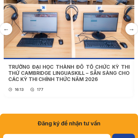
TRƯỜNG ĐẠI HỌC THÀNH ĐÔ TỔ CHỨC KỲ THI
THỬ CAMBRIDGE LINGUASKILL – SẴN SÀNG CHO
CÁC KỲ THI CHÍNH THỨC NĂM 2026
16:13
177
Đăng ký để nhận tư vấn