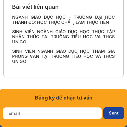
Bài viết liên quan
NGÀNH GIÁO DỤC HỌC – TRƯỜNG ĐẠI HỌC
THÀNH ĐÔ: HỌC THỰC CHẤT, LÀM THỰC TIỄN
SINH VIÊN NGÀNH GIÁO DỤC HỌC THỰC TẬP
NHẬN THỨC TẠI TRƯỜNG TIỂU HỌC VÀ THCS
UNIGO
SINH VIÊN NGÀNH GIÁO DỤC HỌC THAM GIA
PHỎNG VẤN TẠI TRƯỜNG TIỂU HỌC VÀ THCS
UNIGO
Đăng ký để nhận tư vấn