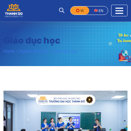
VI
EN
Giáo dục học
Home
»
Ngành Đào tạo
»
Giáo dục học