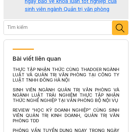
ngày bảo vệ khóa luận tốt nghiệp của
sinh viên ngành Quản trị văn phòng
Bài viết liên quan
THỰC TẬP NHẬN THỨC CÙNG THADOER NGÀNH
LUẬT VÀ QUẢN TRỊ VĂN PHÒNG TẠI CÔNG TY
LUẬT TNHH ĐÔNG HÀ NỘI
SINH VIÊN NGÀNH QUẢN TRỊ VĂN PHÒNG VÀ
NGÀNH LUẬT TRẢI NGHIỆM THỰC TẬP NHẬN
THỨC NGHỀ NGHIỆP TẠI VĂN PHÒNG BỘ NỘI VỤ
REVIEW “HỌC KỲ DOANH NGHIỆP” CÙNG SINH
VIÊN QUẢN TRỊ KINH DOANH, QUẢN TRỊ VĂN
PHÒNG TDD
PHỎNG VẤN TUYỂN DỤNG NGAY TRONG NGÀY