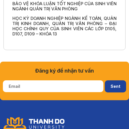
BẢO VỆ KHÓA LUẬN TỐT NGHIỆP CỦA SINH VIÊN
NGÀNH QUẢN TRỊ VĂN PHÒNG
HỌC KỲ DOANH NGHIỆP NGÀNH KẾ TOÁN, QUẢN
TRỊ KINH DOANH, QUẢN TRỊ VĂN PHÒNG – ĐẠI
HỌC CHÍNH QUY CỦA SINH VIÊN CÁC LỚP D105,
D107, D109 – KHÓA 13
Đăng ký để nhận tư vấn