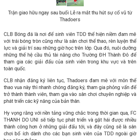
Trận giao hữu ngay sau buổi Lễ ra mắt thu hút sự cổ vũ từ
Thadoers
CLB Bóng đá là nơi để sinh viên TDD thể hiện niềm đam mê
với trái bóng tròn cũng như là sân chơi thể thao, rèn luyện thể
lực và giải trí sau những giờ học trên lớp. Qua đó, nuôi dưỡng
những thế hệ cầu thủ tài năng cho Trường ĐH Thành Đô để
tham gia các giải đấu của sinh viên trong khu vực và trên
toàn quốc.
CLB nhận đăng ký liên tục, Thadoers đam mê với môn thể
thao vua này thì nhanh chóng đăng ký, tham gia phỏng vấn để
trở thành thành viên, tham gia vào sân chơi chuyên nghiệp và
phát triển các kỹ năng của bản thân.
Hy vọng rằng với nền tảng vững chắc trong thời gian qua, FC
THANH DO UNI sẽ tiếp tục phát triển và gặt hái được nhiều
thành công hơn ở những giải đấu tới, và đây cũng sẽ là sân
chơi bổ ích dành cho các bạn sinh viên của TDD ngoài giờ