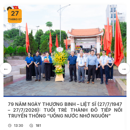
27
THÁNG 07
79 NĂM NGÀY THƯƠNG BINH – LIỆT SĨ (27/7/1947
– 27/7/2026): TUỔI TRẺ THÀNH ĐÔ TIẾP NỐI
TRUYỀN THỐNG “UỐNG NƯỚC NHỚ NGUỒN”
13:30
181