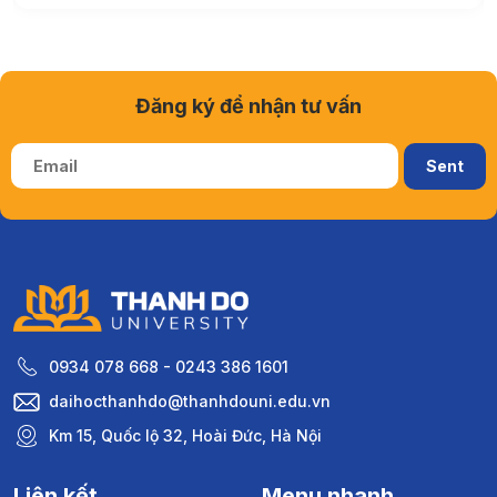
Đăng ký để nhận tư vấn
0934 078 668 - 0243 386 1601
daihocthanhdo@thanhdouni.edu.vn
Km 15, Quốc lộ 32, Hoài Đức, Hà Nội
Liên kết
Menu nhanh