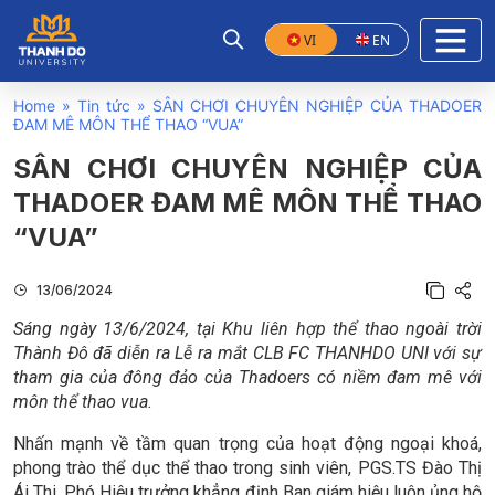
VI
EN
Home
»
Tin tức
»
SÂN CHƠI CHUYÊN NGHIỆP CỦA THADOER
ĐAM MÊ MÔN THỂ THAO “VUA”
SÂN CHƠI CHUYÊN NGHIỆP CỦA
THADOER ĐAM MÊ MÔN THỂ THAO
“VUA”
13/06/2024
Sáng ngày 13/6/2024, tại Khu liên hợp thể thao ngoài trời
Thành Đô đã diễn ra Lễ ra mắt CLB FC THANHDO UNI với sự
tham gia của đông đảo của Thadoers có niềm đam mê với
môn thể thao vua.
Nhấn mạnh về tầm quan trọng của hoạt động ngoại khoá,
phong trào thể dục thể thao trong sinh viên, PGS.TS Đào Thị
Ái Thi, Phó Hiệu trưởng khẳng định Ban giám hiệu luôn ủng hộ