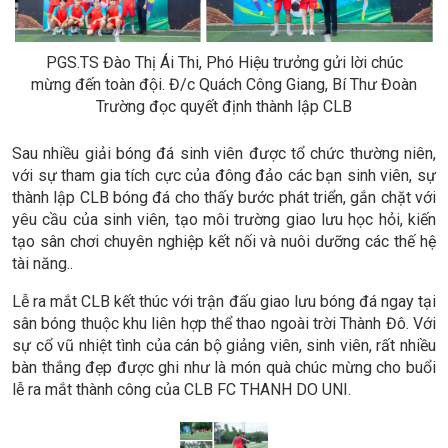
PGS.TS Đào Thị Ái Thi, Phó Hiệu trưởng gửi lời chúc
mừng đến toàn đội. Đ/c Quách Công Giang, Bí Thư Đoàn
Trường đọc quyết định thành lập CLB
Sau nhiều giải bóng đá sinh viên được tổ chức thường niên,
với sự tham gia tích cực của đông đảo các bạn sinh viên, sự
thành lập CLB bóng đá cho thấy bước phát triển, gắn chặt với
yêu cầu của sinh viên, tạo môi trường giao lưu học hỏi, kiến
tạo sân chơi chuyên nghiệp kết nối và nuôi dưỡng các thế hệ
tài năng..
Lễ ra mắt CLB kết thúc với trận đấu giao lưu bóng đá ngay tại
sân bóng thuộc khu liên hợp thể thao ngoài trời Thành Đô. Với
sự cổ vũ nhiệt tình của cán bộ giảng viên, sinh viên, rất nhiều
bàn thắng đẹp được ghi như là món quà chúc mừng cho buổi
lễ ra mắt thành công của CLB FC THANH DO UNI.