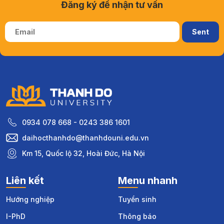
Đăng ký để nhận tư vấn
0934 078 668 - 0243 386 1601
daihocthanhdo@thanhdouni.edu.vn
Km 15, Quốc lộ 32, Hoài Đức, Hà Nội
Liên kết
Menu nhanh
Hướng nghiệp
Tuyển sinh
I-PhD
Thông báo