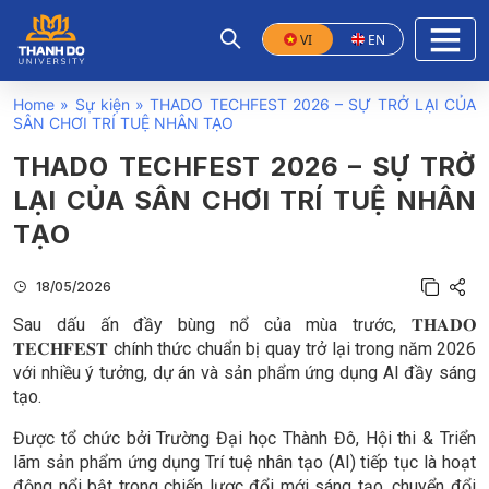
VI
EN
Home
»
Sự kiện
»
THADO TECHFEST 2026 – SỰ TRỞ LẠI CỦA
SÂN CHƠI TRÍ TUỆ NHÂN TẠO
THADO TECHFEST 2026 – SỰ TRỞ
LẠI CỦA SÂN CHƠI TRÍ TUỆ NHÂN
TẠO
18/05/2026
Sau dấu ấn đầy bùng nổ của mùa trước, 𝐓𝐇𝐀𝐃𝐎
𝐓𝐄𝐂𝐇𝐅𝐄𝐒𝐓 chính thức chuẩn bị quay trở lại trong năm 2026
với nhiều ý tưởng, dự án và sản phẩm ứng dụng AI đầy sáng
tạo.
Được tổ chức bởi Trường Đại học Thành Đô, Hội thi & Triển
lãm sản phẩm ứng dụng Trí tuệ nhân tạo (AI) tiếp tục là hoạt
động nổi bật trong chiến lược đổi mới sáng tạo, chuyển đổi