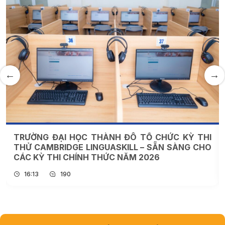
TRƯỜNG ĐẠI HỌC THÀNH ĐÔ TỔ CHỨC KỲ THI
THỬ CAMBRIDGE LINGUASKILL – SẴN SÀNG CHO
CÁC KỲ THI CHÍNH THỨC NĂM 2026
16:13
190