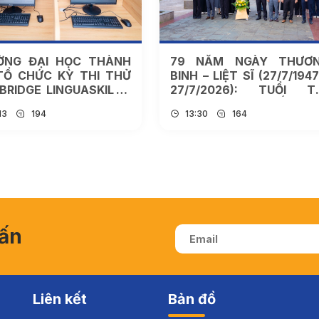
ỜNG ĐẠI HỌC THÀNH
79 NĂM NGÀY THƯƠ
TỔ CHỨC KỲ THI THỬ
BINH – LIỆT SĨ (27/7/1947
RIDGE LINGUASKILL –
27/7/2026): TUỔI T
 SÀNG CHO CÁC KỲ
THÀNH ĐÔ TIẾP N
13
194
13:30
164
 CHÍNH THỨC NĂM
TRUYỀN THỐNG “UỐ
6
NƯỚC NHỚ NGUỒN”
vấn
Liên kết
Bản đồ