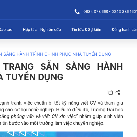
0934 078 668 - 0243 386 160
Đào tạo
Hợp tác – Nghiên cứu
Tin tức & Sự kiện
Đồng hành cù
N SÀNG HÀNH TRÌNH CHINH PHỤC NHÀ TUYỂN DỤNG
 TRANG SẴN SÀNG HÀNH
À TUYỂN DỤNG
ạnh tranh, việc chuẩn bị tốt kỹ năng viết CV và tham gia
ng cao cơ hội nghề nghiệp. Hiểu rõ điều đó, Trường Đại học
năng phỏng vấn và viết CV xin việc”
nhằm giúp sinh viên
tự tin bước vào môi trường làm việc chuyên nghiệp.