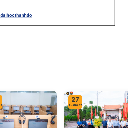
gdaihocthanhdo
27
07
THÁNG 07