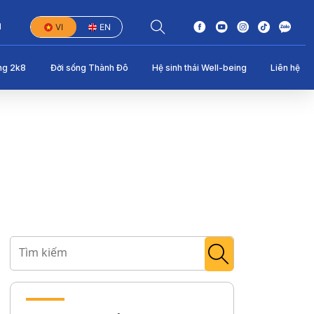
1
VI
EN
ng 2k8
Đời sống Thành Đô
Hệ sinh thái Well-being
Liên hệ