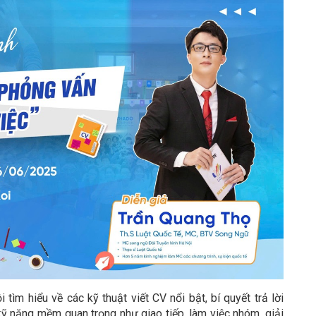
ìm hiểu về các kỹ thuật viết CV nổi bật, bí quyết trả lời
kỹ năng mềm quan trọng như giao tiếp, làm việc nhóm, giải