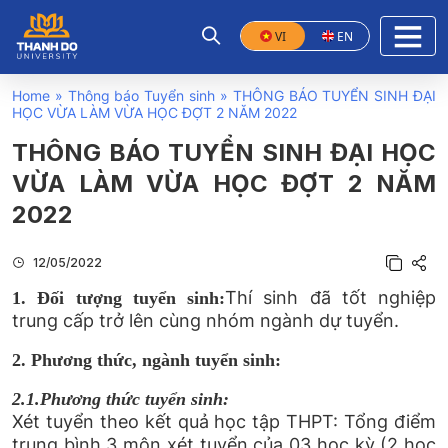
VI
EN
Home
»
Thông báo Tuyển sinh
»
THÔNG BÁO TUYỂN SINH ĐẠI
HỌC VỪA LÀM VỪA HỌC ĐỢT 2 NĂM 2022
THÔNG BÁO TUYỂN SINH ĐẠI HỌC
VỪA LÀM VỪA HỌC ĐỢT 2 NĂM
2022
12/05/2022
Thí sinh đã tốt nghiệp
1. Đối tượng tuyển sinh:
trung cấp trở lên cùng nhóm ngành dự tuyển.
2. Phương thức, ngành tuyển sinh:
2.1.Phương thức tuyển sinh:
Xét tuyển theo kết quả học tập THPT: Tổng điểm
trung bình 3 môn xét tuyển của 03 học kỳ (2 học