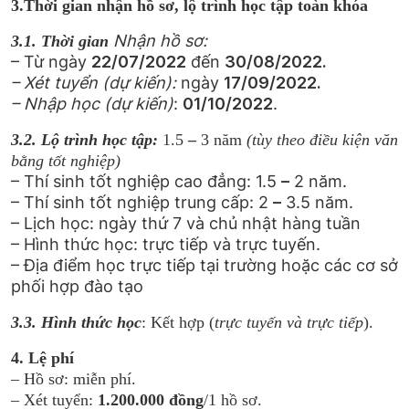
3.Thời gian nhận hồ sơ, lộ trình học tập toàn khóa
Nhận hồ sơ:
3.1. Thời gian
– Từ ngày
22/07/2022
đến
30/08/2022.
– Xét tuyển (dự kiến):
ngày
1
7/09/2022.
– Nhập học (dự kiến)
:
0
1/10/2022
.
3.2. Lộ trình học tập:
1.5
–
3 năm
(tùy theo điều kiện văn
bằng tốt nghiệp)
– Thí sinh tốt nghiệp cao đẳng: 1.5
–
2 năm.
– Thí sinh tốt nghiệp trung cấp: 2
–
3.5 năm.
– Lịch học: ngày thứ 7 và chủ nhật hàng tuần
– Hình thức học: trực tiếp và trực tuyến.
– Địa điểm học trực tiếp tại trường hoặc các cơ sở
phối hợp đào tạo
3.3. Hình thức học
: Kết hợp (
trực tuyến và trực tiếp
).
4. Lệ phí
– Hồ sơ: miễn phí.
– Xét tuyển:
1.200.000 đồng
/1 hồ sơ.