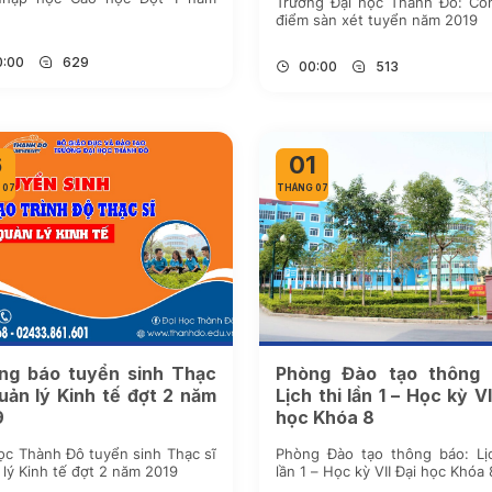
Trường Đại học Thành Đô: Cô
điểm sàn xét tuyển năm 2019
0:00
629
00:00
513
6
01
 07
THÁNG 07
ng báo tuyển sinh Thạc
Phòng Đào tạo thông 
uản lý Kinh tế đợt 2 năm
Lịch thi lần 1 – Học kỳ VI
9
học Khóa 8
ọc Thành Đô tuyển sinh Thạc sĩ
Phòng Đào tạo thông báo: Lịc
lý Kinh tế đợt 2 năm 2019
lần 1 – Học kỳ VII Đại học Khóa 