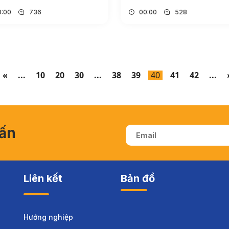
0:00
736
00:00
528
«
...
10
20
30
...
38
39
40
41
42
...
vấn
Liên kết
Bản đồ
Hướng nghiệp