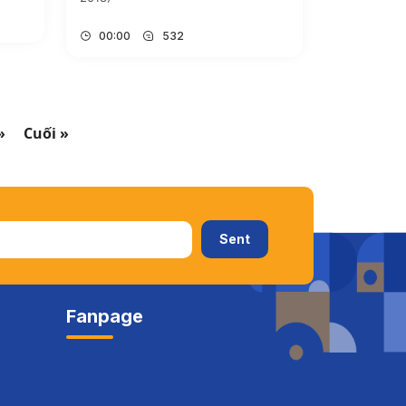
00:00
532
»
Cuối »
Fanpage