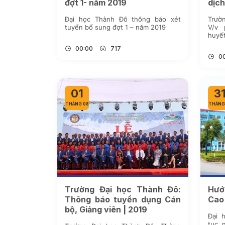
đợt 1- năm 2019
dịch
Đại học Thành Đô thông báo xét
Trườn
tuyển bổ sung đợt 1 – năm 2019
V/v 
huyế
00:00
717
0
01
3
THÁNG 08
THÁNG
Trường Đại học Thành Đô:
Hướ
Thông báo tuyển dụng Cán
Cao
bộ, Giảng viên | 2019
Đại 
tục 