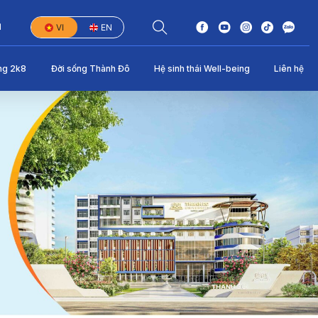
1
VI
EN
ng 2k8
Đời sống Thành Đô
Hệ sinh thái Well-being
Liên hệ