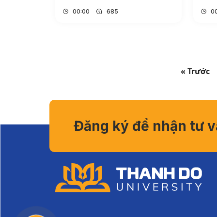
00:00
685
0
« Trước
Đăng ký để nhận tư 