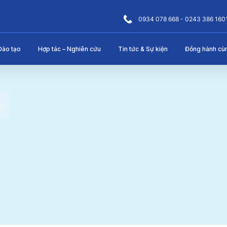
0934 078 668 - 0243 386 160
Đào tạo
Hợp tác – Nghiên cứu
Tin tức & Sự kiện
Đồng hành cù