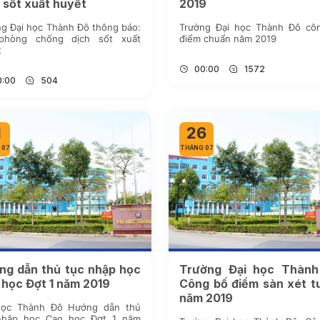
 sốt xuất huyết
2019
g Đại học Thành Đô thông báo:
Trường Đại học Thành Đô cô
phòng chống dịch sốt xuất
điểm chuẩn năm 2019
t
00:00
1572
0:00
504
1
26
 07
THÁNG 07
ng dẫn thủ tục nhập học
Trường Đại học Thành
 học Đợt 1 năm 2019
Công bố điểm sàn xét t
năm 2019
học Thành Đô Hướng dẫn thủ
nhập học Cao học Đợt 1 năm