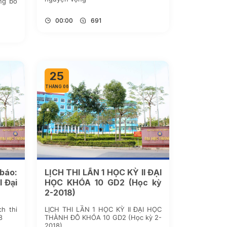
ng bố
00:00
691
25
THÁNG 06
báo:
LỊCH THI LẦN 1 HỌC KỲ II ĐẠI
I Đại
HỌC KHÓA 10 GD2 (Học kỳ
2-2018)
h thi
LỊCH THI LẦN 1 HỌC KỲ II ĐẠI HỌC
8
THÀNH ĐÔ KHÓA 10 GD2 (Học kỳ 2-
2018)