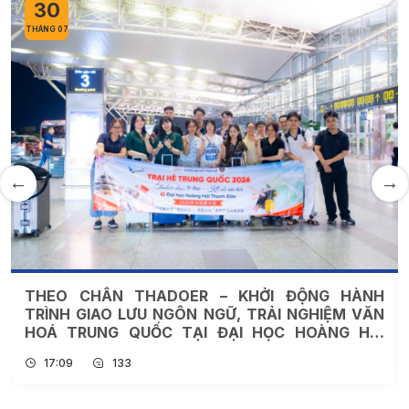
27
THÁNG 07
TRƯỜNG ĐẠI HỌC THÀNH ĐÔ TỔ CHỨC KỲ THI
THỬ CAMBRIDGE LINGUASKILL – SẴN SÀNG CHO
CÁC KỲ THI CHÍNH THỨC NĂM 2026
16:13
194