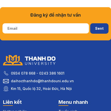
Đăng ký để nhận tư vấn
0934 078 668 - 0243 386 1601
daihocthanhdo@thanhdouni.edu.vn
Km 15, Quốc lộ 32, Hoài Đức, Hà Nội
Liên kết
Menu nhanh