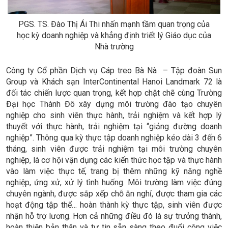
PGS. TS. Đào Thị Ái Thi nhấn mạnh tầm quan trọng của
học kỳ doanh nghiệp và khẳng định triết lý Giáo dục của
Nhà trường
Công ty Cổ phần Dịch vụ Cáp treo Bà Nà – Tập đoàn Sun
Group và Khách sạn InterContinental Hanoi Landmark 72 là
đối tác chiến lược quan trọng, kết hợp chặt chẽ cùng Trường
Đại học Thành Đô xây dựng môi trường đào tạo chuyên
nghiệp cho sinh viên thực hành, trải nghiệm và kết hợp lý
thuyết với thực hành, trải nghiệm tại “giảng đường doanh
nghiệp”. Thông qua kỳ thực tập doanh nghiệp kéo dài 3 đến 6
tháng, sinh viên được trải nghiệm tại môi trường chuyên
nghiệp, là cơ hội vận dụng các kiến thức học tập và thực hành
vào làm việc thực tế, trang bị thêm những kỹ năng nghề
nghiệp, ứng xử, xử lý tình huống. Môi trường làm việc đúng
chuyên ngành, được sắp xếp chỗ ăn nghỉ, được tham gia các
hoạt động tập thể… hoàn thành kỳ thực tập, sinh viên được
nhận hỗ trợ lương. Hơn cả những điều đó là sự trưởng thành,
hoàn thiện bản thân và tự tin sẵn sàng theo đuổi công việc