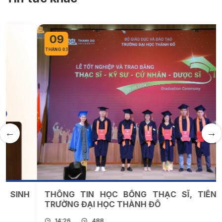
09
THÁNG 03
THÔNG TIN HỌC BỔNG THẠC SĨ, TIẾN SĨ –
TRƯỜNG ĐẠI HỌC THÀNH ĐÔ
14:26
488