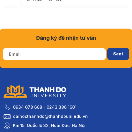
Đăng ký để nhận tư vấn
0934 078 668 - 0243 386 1601
daihocthanhdo@thanhdouni.edu.vn
Km 15, Quốc lộ 32, Hoài Đức, Hà Nội