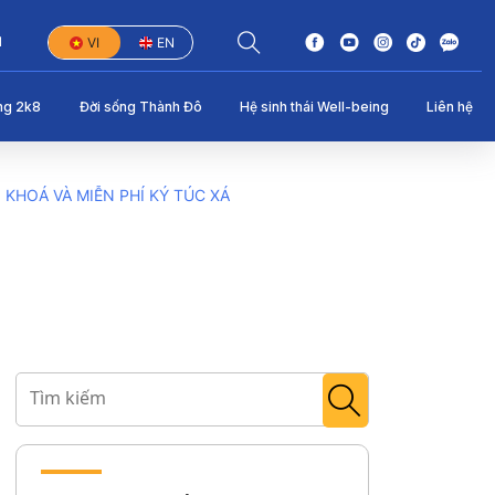
1
VI
EN
ng 2k8
Đời sống Thành Đô
Hệ sinh thái Well-being
Liên hệ
KHOÁ VÀ MIỄN PHÍ KÝ TÚC XÁ