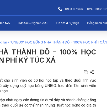
0934 078 668 - 0243 386 160
Đào tạo
Hợp tác – Nghiên cứu
Tin tức & Sự kiện
Đồng hành cù
g lai
»
‘UNBOX’ HỌC BỔNG NHÀ THÀNH ĐÔ – 100% HỌC PHÍ TOÀN 
HÀ THÀNH ĐÔ – 100% HỌC
N PHÍ KÝ TÚC XÁ
t cho sinh viên có cơ hội học tập và theo đuổi lĩnh vực
ô xây dựng quỹ học bổng UNIGO, trao đến Tân sinh viên
h học.
cập nhật ngay các thông tin dưới đây và nhanh chóng đăng
 theo đuổi để có thể nhận những suất học bổng có giá trị