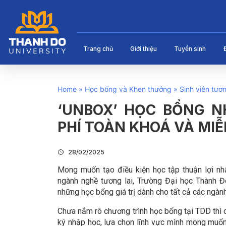
Trang chủ
Giới thiệu
Tuyển sinh
Home
»
Học bổng và Khen thưởng
»
Sinh viên tươn
‘UNBOX’ HỌC BỔNG N
PHÍ TOÀN KHOÁ VÀ MIỄ
28/02/2025
Mong muốn tạo điều kiện học tập thuận lợi nhấ
ngành nghề tương lai, Trường Đại học Thành Đ
những học bổng giá trị dành cho tất cả các ngàn
Chưa nắm rõ chương trình học bổng tại TDD thì 
ký nhập học, lựa chọn lĩnh vực mình mong muốn