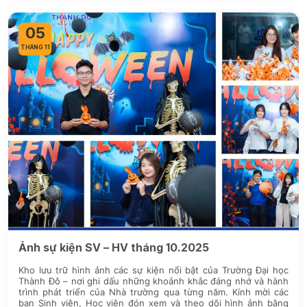
05
THÁNG 11
Ảnh sự kiện SV – HV tháng 10.2025
Kho lưu trữ hình ảnh các sự kiện nổi bật của Trường Đại học
Thành Đô – nơi ghi dấu những khoảnh khắc đáng nhớ và hành
trình phát triển của Nhà trường qua từng năm. Kính mời các
bạn Sinh viên, Học viên đón xem và theo dõi hình ảnh bằng