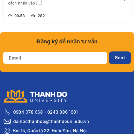
cách nhấn vào […]
09:53
282
Đăng ký để nhận tư vấn
0934 078 668 - 0243 386 1601
daihocthanhdo@thanhdouni.edu.vn
Km 15, Quốc lộ 32, Hoài Đức, Hà Nội