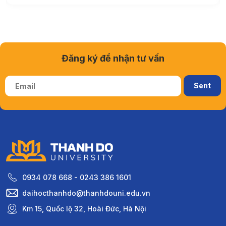
Đăng ký để nhận tư vấn
0934 078 668 - 0243 386 1601
daihocthanhdo@thanhdouni.edu.vn
Km 15, Quốc lộ 32, Hoài Đức, Hà Nội