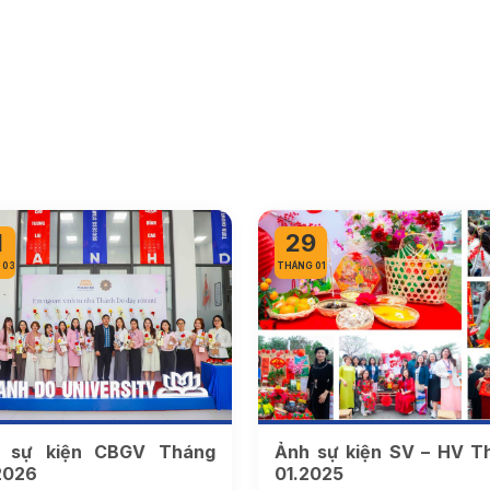
1
29
 03
THÁNG 01
 sự kiện CBGV Tháng
Ảnh sự kiện SV – HV T
2026
01.2025