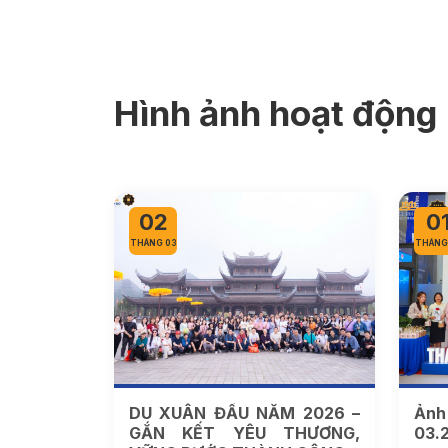
Hình ảnh hoạt động
02
0
THÁNG 03
THÁNG
DU XUÂN ĐẦU NĂM 2026 –
Ảnh
GẮN KẾT YÊU THƯƠNG,
03.