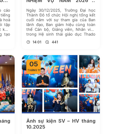
GẮN
NHIỆM VỤ NĂM 2026 –
HÀNH TRÌNH VƯƠN MÌNH,
o cáo
Ngày 30/12/2025, Trường Đại học
ĐỒNG HÀNH VÀ PHÁT TRIỂN
 tiếng
Thành Đô tổ chức Hội nghị tổng kết
và hoà
cuối năm với sự tham gia của Ban
i tập
lãnh đạo, Ban giám hiệu cùng toàn
t khía
thể Cán bộ, Giảng viên, Nhân viên
g tạo
trong Hệ sinh thái giáo dục Thado
n […]
Edupark, thực hiện đánh giá toàn
14:01
441
diện kết quả hoạt động, ghi nhận
[…]
05
THÁNG 11
háng
Ảnh sự kiện SV – HV tháng
10.2025