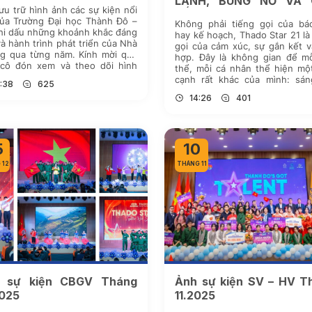
LÁNH, BÙNG NỔ VÀ 
ưu trữ hình ảnh các sự kiện nổi
KẾT THADOER
của Trường Đại học Thành Đô –
Không phải tiếng gọi của bá
hi dấu những khoảnh khắc đáng
hay kế hoạch, Thado Star 21 là
à hành trình phát triển của Nhà
gọi của cảm xúc, sự gắn kết 
ng qua từng năm. Kính mời quý
hợp. Đây là không gian để mỗ
 cô đón xem và theo dõi hình
thể, mỗi cá nhân thể hiện mộ
bằng cách nhấn vào đường link
cạnh rất khác của mình: sán
:38
625
…]
hơn, gần gũi hơn và gắn bó hơ
14:26
401
5
10
 12
THÁNG 11
 sự kiện CBGV Tháng
Ảnh sự kiện SV – HV T
2025
11.2025