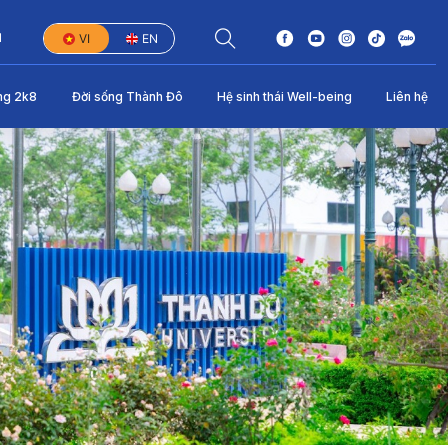
1
VI
EN
ng 2k8
Đời sống Thành Đô
Hệ sinh thái Well-being
Liên hệ