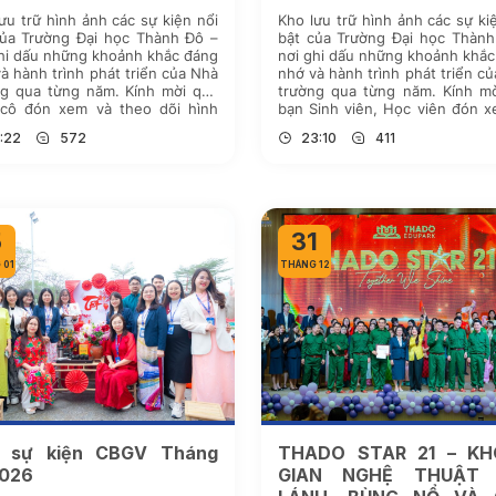
ưu trữ hình ảnh các sự kiện nổi
Kho lưu trữ hình ảnh các sự ki
của Trường Đại học Thành Đô –
bật của Trường Đại học Thành
hi dấu những khoảnh khắc đáng
nơi ghi dấu những khoảnh khắ
à hành trình phát triển của Nhà
nhớ và hành trình phát triển c
ng qua từng năm. Kính mời quý
trường qua từng năm. Kính mờ
 cô đón xem và theo dõi hình
bạn Sinh viên, Học viên đón 
bằng cách nhấn vào đường link
theo dõi hình ảnh bằng cách
:22
572
23:10
411
…]
vào […]
5
31
 01
THÁNG 12
 sự kiện CBGV Tháng
THADO STAR 21 – K
2026
GIAN NGHỆ THUẬT 