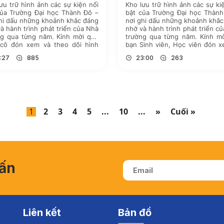
ưu trữ hình ảnh các sự kiện nổi
Kho lưu trữ hình ảnh các sự ki
của Trường Đại học Thành Đô –
bật của Trường Đại học Thành
hi dấu những khoảnh khắc đáng
nơi ghi dấu những khoảnh khắ
à hành trình phát triển của Nhà
nhớ và hành trình phát triển c
ng qua từng năm. Kính mời quý
trường qua từng năm. Kính mờ
 cô đón xem và theo dõi hình
bạn Sinh viên, Học viên đón 
bằng cách nhấn vào đường link
theo dõi hình ảnh bằng cách
:27
885
23:00
263
…]
vào đường link tên sự kiện phía
1
2
3
4
5
...
10
...
»
Cuối »
vấn
Liên kết
Bản đồ