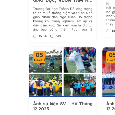
GIÁO DỤC, VƯƠN TẦM HỘI
Kho l
NHẬP
bật 
Trường Đại học Thành Đô long trọng
nơi g
tổ chức Lễ tưởng niệm và tri ân Nhà
nhớ v
giáo Nhân dân Ngô Xuân Độ trong
trườ
không khí trang nghiêm, ấm áp và
thầy
đầy cảm xúc. Sự kiện vừa là dịp tri
ảnh 
ân, báo công thành tựu, vừa là
13
tên [
không gian kết nối các thế hệ cán
15:54
513
bộ, giảng viên, sinh viên, học viên
đã và đang trưởng thành từ mái nhà
chung Thado EduPark.
05
0
THÁNG 12
THÁNG
Ảnh sự kiện SV – HV Tháng
Ảnh
12.2025
12.