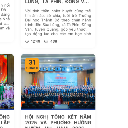
LỦNG, TẢ PHÌN, ĐỒNG VĂN
ện nổi
VIẾT TIẾP HÀNH TRÌNH ĐẾN
 Đô –
Với tinh thần nhiệt huyết cùng trái
TRƯỜNG
c đáng
tim ấm áp, sẻ chia, tuổi trẻ Trường
ủa Nhà
Đại học Thành Đô theo chân hành
i các
trình đến Sùa Lủng, xã Tả Phìn, Đồng
xem và
Văn, Tuyên Quang, góp yêu thương,
 nhấn
tạo động lực cho các em học sinh
viết tiếp những ước mơ dang dở.
12:49
438
Trên hành trình mang […]
31
THÁNG 12
HÔNG
HỘI NGHỊ TỔNG KẾT NĂM
LẤP
2025 VÀ PHƯƠNG HƯỚNG