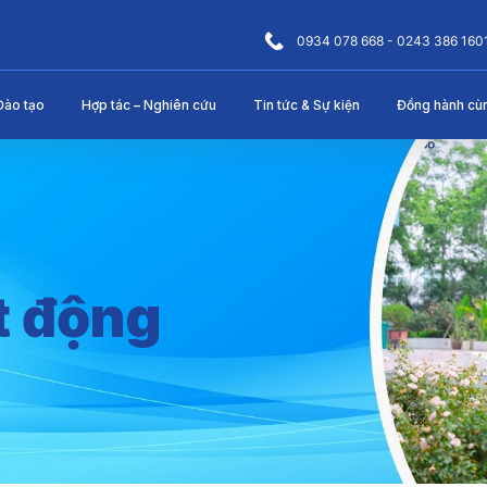
0934 078 668 - 0243 386 160
Đào tạo
Hợp tác – Nghiên cứu
Tin tức & Sự kiện
Đồng hành cù
t động