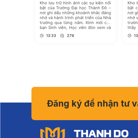
Kho lưu trữ hình ảnh các sự kiện nổi
Kho l
bật của Trường Đại học Thành Đô –
bật 
nơi ghi dấu những khoảnh khắc đáng
nơi g
nhớ và hành trình phát triển của Nhà
nhớ v
trường qua từng năm. Kính mời các
trườ
bạn Sinh viên, Học viên đón xem và
thầy
theo dõi hình ảnh bằng cách nhấn
ảnh 
13:33
276
13
vào […]
tên [
Đăng ký để nhận tư 