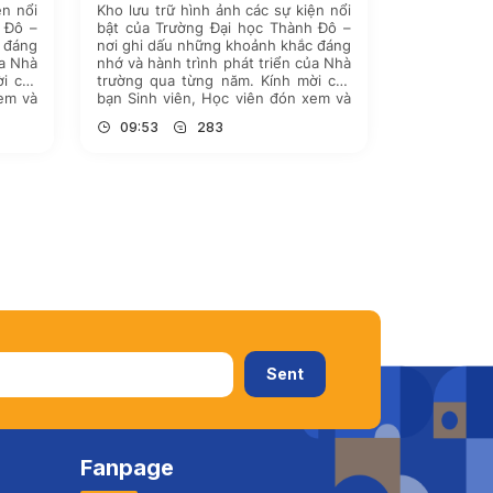
ện nổi
Kho lưu trữ hình ảnh các sự kiện nổi
 Đô –
bật của Trường Đại học Thành Đô –
c đáng
nơi ghi dấu những khoảnh khắc đáng
ủa Nhà
nhớ và hành trình phát triển của Nhà
i các
trường qua từng năm. Kính mời các
xem và
bạn Sinh viên, Học viên đón xem và
 nhấn
theo dõi hình ảnh bằng cách nhấn
09:53
283
 dưới.
vào […]
Fanpage