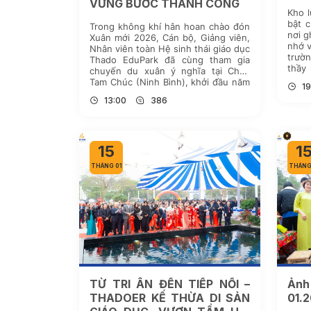
VỮNG BƯỚC THÀNH CÔNG
Kho l
bật 
Trong không khí hân hoan chào đón
nơi g
Xuân mới 2026, Cán bộ, Giảng viên,
nhớ v
Nhân viên toàn Hệ sinh thái giáo dục
trườ
Thado EduPark đã cùng tham gia
thầy
chuyến du xuân ý nghĩa tại Chùa
ảnh 
Tam Chúc (Ninh Bình), khởi đầu năm
19
tên [
mới với nhiều kỳ vọng về một hành
13:00
386
trình “mã đáo thành công”, […]
15
1
THÁNG 01
THÁNG
TỪ TRI ÂN ĐẾN TIẾP NỐI –
Ảnh
THADOER KẾ THỪA DI SẢN
01.