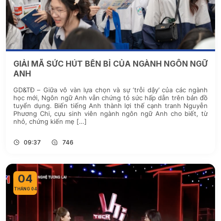
GIẢI MÃ SỨC HÚT BỀN BỈ CỦA NGÀNH NGÔN NGỮ
ANH
GD&TĐ – Giữa vô vàn lựa chọn và sự ‘trỗi dậy’ của các ngành
học mới, Ngôn ngữ Anh vẫn chứng tỏ sức hấp dẫn trên bản đồ
tuyển dụng. Biến tiếng Anh thành lợi thế cạnh tranh Nguyễn
Phương Chi, cựu sinh viên ngành ngôn ngữ Anh cho biết, từ
nhỏ, chứng kiến mẹ […]
09:37
746
04
THÁNG 04