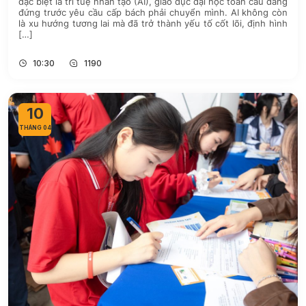
đặc biệt là trí tuệ nhân tạo (AI), giáo dục đại học toàn cầu đang
đứng trước yêu cầu cấp bách phải chuyển mình. AI không còn
là xu hướng tương lai mà đã trở thành yếu tố cốt lõi, định hình
[…]
10:30
1190
10
THÁNG 04