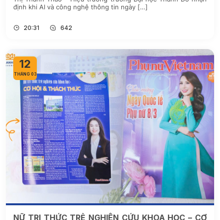
định khi AI và công nghệ thông tin ngày […]
20:31
642
12
THÁNG 03
NỮ TRI THỨC TRẺ NGHIÊN CỨU KHOA HỌC – CƠ