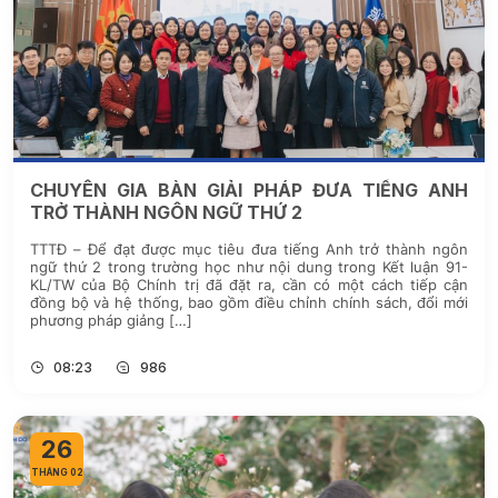
CHUYÊN GIA BÀN GIẢI PHÁP ĐƯA TIẾNG ANH
TRỞ THÀNH NGÔN NGỮ THỨ 2
TTTĐ – Để đạt được mục tiêu đưa tiếng Anh trở thành ngôn
ngữ thứ 2 trong trường học như nội dung trong Kết luận 91-
KL/TW của Bộ Chính trị đã đặt ra, cần có một cách tiếp cận
đồng bộ và hệ thống, bao gồm điều chỉnh chính sách, đổi mới
phương pháp giảng […]
08:23
986
26
THÁNG 02