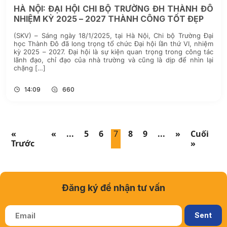
HÀ NỘI: ĐẠI HỘI CHI BỘ TRƯỜNG ĐH THÀNH ĐÔ
NHIỆM KỲ 2025 – 2027 THÀNH CÔNG TỐT ĐẸP
(SKV) – Sáng ngày 18/1/2025, tại Hà Nội, Chi bộ Trường Đại
học Thành Đô đã long trọng tổ chức Đại hội lần thứ VI, nhiệm
kỳ 2025 – 2027. Đại hội là sự kiện quan trọng trong công tác
lãnh đạo, chỉ đạo của nhà trường và cũng là dịp để nhìn lại
chặng […]
14:09
660
«
«
...
5
6
7
8
9
...
»
Cuối
Trước
»
Đăng ký để nhận tư vấn