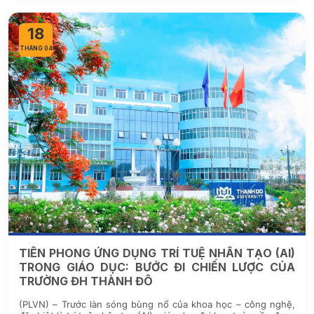
18
THÁNG 04
TIÊN PHONG ỨNG DỤNG TRÍ TUỆ NHÂN TẠO (AI)
TRONG GIÁO DỤC: BƯỚC ĐI CHIẾN LƯỢC CỦA
TRƯỜNG ĐH THÀNH ĐÔ
(PLVN) – Trước làn sóng bùng nổ của khoa học – công nghệ,