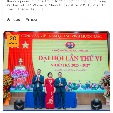
thành ngôn ngữ thứ hai trong trường học”, như nội dung trong
Kết luận 91-KL/TW của Bộ Chính trị đã đặt ra. PGS.TS Phan Thị
Thanh Thảo – Hiệu […]
10:30
823
20
THÁNG 01