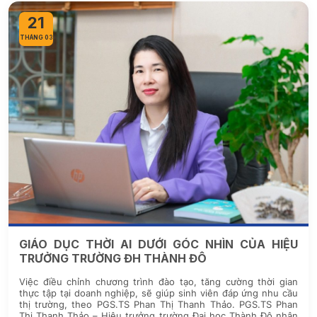
21
THÁNG 03
GIÁO DỤC THỜI AI DƯỚI GÓC NHÌN CỦA HIỆU
TRƯỞNG TRƯỜNG ĐH THÀNH ĐÔ
Việc điều chỉnh chương trình đào tạo, tăng cường thời gian
thực tập tại doanh nghiệp, sẽ giúp sinh viên đáp ứng nhu cầu
thị trường, theo PGS.TS Phan Thị Thanh Thảo. PGS.TS Phan
Thị Thanh Thảo – Hiệu trưởng trường Đại học Thành Đô nhận