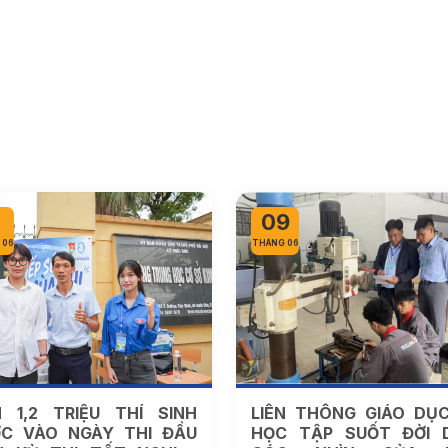
09
 06
THÁNG 06
 1,2 TRIỆU THÍ SINH
LIÊN THÔNG GIÁO DỤ
C VÀO NGÀY THI ĐẦU
HỌC TẬP SUỐT ĐỜI 