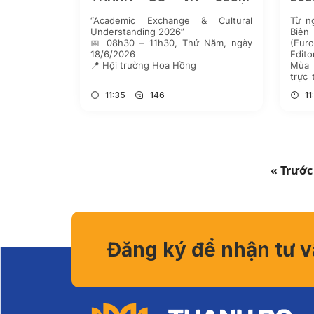
LIMOILOU (CANADA): KẾT
ĐẠI
“Academic Exchange & Cultural
Từ n
NỐI TRI THỨC TOÀN CẦU –
MẠN
Understanding 2026”
Biê
MỞ RỘNG TẦM NHÌN HỘI
HỌC
📅 08h30 – 11h30, Thứ Năm, ngày
(Eur
NHẬP
18/6/2026
Edit
📍 Hội trường Hoa Hồng
Mùa 
trực 
Impa
11:35
146
11
động
trong
« Trước
Đăng ký để nhận tư 