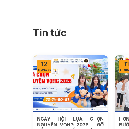
Tin tức
12
11
THÁNG 06
THÁNG
NGÀY HỘI LỰA CHỌN
HƠN
NGUYỆN VỌNG 2026 – GỠ
BƯỚ