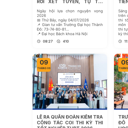
RỐI XÉT TUYỂN, TỰ TIN
TIÊ
CHỌN TƯƠNG LAI
THP
Ngày hội lựa chọn nguyện vọng
Sáng 
2026
trên 
📅 Thứ Bảy, ngày 04/07/2026
thi 
📌 Gian tư vấn Trường Đại học Thành
môn 
Đô: 73-74-80-81
thi t
📍 Đại học Bách khoa Hà Nội
kỳ th
quá t
08:27
410
11
09
0
THÁNG 06
THÁNG
LỄ RA QUÂN ĐOÀN KIỂM TRA
TR
CÔNG TÁC COI THI KỲ THI
ĐÔ 