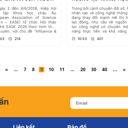
 HỌC THÀNH ĐÔ TRONG
THỰC TIỄN, ‘NHÚNG M
gày 2 đến 4/6/2026, Hiệp hội
Trong bối cảnh chuyển đổi số, t
G LƯỚI BIÊN TẬP KHOA
VÀO DOANH NGHIỆP
n tập Khoa học châu Âu
nhân tạo và công nghệ thông
 QUỐC TẾ
opean Association of Science
đang thay đổi mạnh mẽ thị t
ors – EASE) tổ chức Hội thảo
lao động, nhu cầu về nguồn
hè EASE 2026 theo hình thức
lực công nghệ có chuyên mô
tuyến, với chủ đề “Influence &
năng thực tiễn và khả năng 
ct” (Tầm ảnh hưởng & Tác
ứng ngày càng lớn. Tuy n
:02
214
10:53
401
), tập trung vào các đổi mới
khoảng cách giữa kiến thức 
 cách các nhóm […]
[…]
«
...
7
8
9
10
11
...
20
30
40
...
»
vấn
Liên kết
Bản đồ