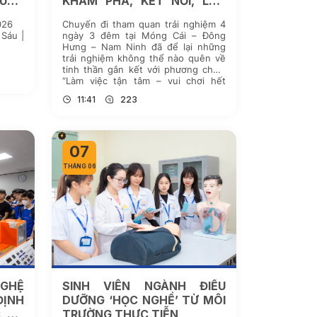
LUẬT
KHÁM PHÁ, KẾT NỐI, LAN
TỎA GIÁ TRỊ “THÀNH ĐÔ LÀ
026
Chuyến đi tham quan trải nghiệm 4
MỘT GIA ĐÌNH”
 Sáu |
ngày 3 đêm tại Móng Cái – Đông
Hưng – Nam Ninh đã để lại những
trải nghiệm không thể nào quên về
tinh thần gắn kết với phương châm
“Làm việc tận tâm – vui chơi hết
mình” của tập thể Cán bộ – Giảng
11:41
223
viên – […]
07
THÁNG 06
GHỆ
SINH VIÊN NGÀNH ĐIỀU
ĐỊNH
DƯỠNG ‘HỌC NGHỀ’ TỪ MÔI
C TỪ
TRƯỜNG THỰC TIỄN