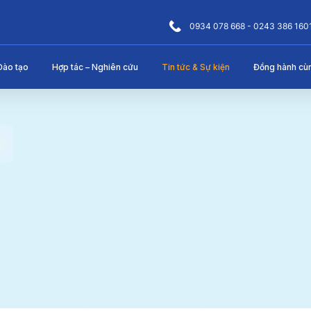
0934 078 668 - 0243 386 160
Đào tạo
Hợp tác – Nghiên cứu
Tin tức & Sự kiện
Đồng hành cù