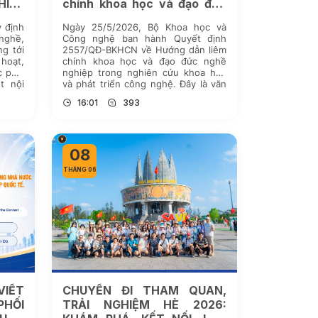
IỆU
chính khoa học và đạo đức
 HỌC
nghề nghiệp trong nghiên
 định
Ngày 25/5/2026, Bộ Khoa học và
cứu khoa học và phát triển
 nghề,
Công nghệ ban hành Quyết định
công nghệ do Bộ trưởng Bộ
ng tới
2557/QĐ-BKHCN về Hướng dẫn liêm
Khoa học và Công nghệ ban
 hoạt,
chính khoa học và đạo đức nghề
c phải
nghiệp trong nghiên cứu khoa học
hành
t nội
và phát triển công nghệ. Đây là văn
n tâm
bản định hướng quan trọng nhằm
16:01
393
xây dựng môi trường nghiên cứu
trung thực, minh bạch, có […]
08
THÁNG 06
VIẾT
CHUYẾN ĐI THAM QUAN,
PHỐI
TRẢI NGHIỆM HÈ 2026: