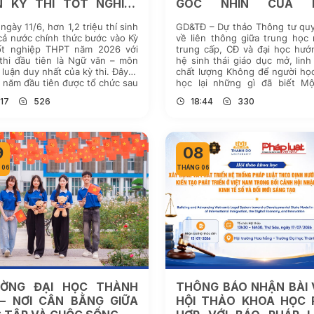
N KỲ THI TỐT NGHIỆP
GÓC NHÌN CỦA H
T 2026
TRƯỞNG TRƯỜNG ĐẠI
ngày 11/6, hơn 1,2 triệu thí sinh
GD&TĐ – Dự thảo Thông tư quy
THÀNH ĐÔ
cả nước chính thức bước vào Kỳ
về liên thông giữa trung học
tốt nghiệp THPT năm 2026 với
trung cấp, CĐ và đại học hướ
thi đầu tiên là Ngữ văn – môn
hệ sinh thái giáo dục mở, linh
ự luận duy nhất của kỳ thi. Đây là
chất lượng Không để người họ
i năm đầu tiên được tổ chức sau
học lại những gì đã biết Mộ
rình sắp xếp […]
dung nhận được nhiều sự qua
:17
526
18:44
330
tại dự thảo […]
9
08
 06
THÁNG 06
ƯỜNG ĐẠI HỌC THÀNH
THÔNG BÁO NHẬN BÀI 
– NƠI CÂN BẰNG GIỮA
HỘI THẢO KHOA HỌC 