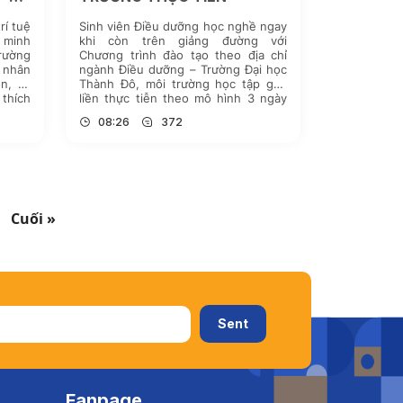
ÌNH’
rí tuệ
Sinh viên Điều dưỡng học nghề ngay
 minh
khi còn trên giảng đường với
rường
Chương trình đào tạo theo địa chỉ
 nhân
ngành Điều dưỡng – Trường Đại học
n, kỹ
Thành Đô, môi trường học tập gắn
thích
liền thực tiễn theo mô hình 3 ngày
hiên,
làm việc tại doanh nghiệp, 2 ngày
08:26
372
giảng
học tại trường, rút ngắn khoảng […]
Cuối »
Fanpage