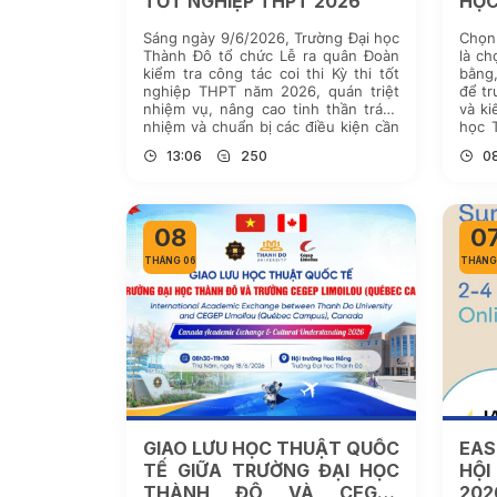
TỐT NGHIỆP THPT 2026
HỌC
Sáng ngày 9/6/2026, Trường Đại học
Chọn
Thành Đô tổ chức Lễ ra quân Đoàn
là c
kiểm tra công tác coi thi Kỳ thi tốt
bằng,
nghiệp THPT năm 2026, quán triệt
để tr
nhiệm vụ, nâng cao tinh thần trách
và ki
nhiệm và chuẩn bị các điều kiện cần
học 
thiết để đoàn công tác thực hiện
tập, 
13:06
250
08
nhiệm vụ kiểm tra, […]
câu l
08
0
THÁNG 06
THÁNG
GIAO LƯU HỌC THUẬT QUỐC
EAS
TẾ GIỮA TRƯỜNG ĐẠI HỌC
HỘ
THÀNH ĐÔ VÀ CEGEP
202