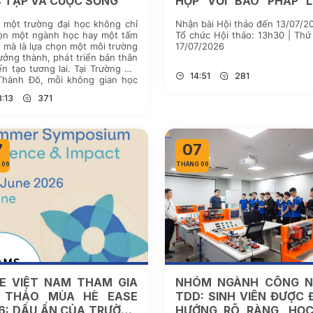
 TẬP VÀ CUỘC SỐNG
HỢP VỚI BÁO PHÁP 
VIỆT NAM
 một trường đại học không chỉ
Nhận bài Hội thảo đến 13/07/2
họn một ngành học hay một tấm
Tổ chức Hội thảo: 13h30 | Thứ
 mà là lựa chọn một môi trường
17/07/2026
ưởng thành, phát triển bản thân
ến tạo tương lai. Tại Trường Đại
14:51
281
Thành Đô, mỗi không gian học
mỗi hoạt động trải nghiệm, mỗi
:13
371
ạc bộ […]
7
07
 06
THÁNG 06
E VIỆT NAM THAM GIA
NHÓM NGÀNH CÔNG N
I THẢO MÙA HÈ EASE
TDD: SINH VIÊN ĐƯỢC 
6: DẤU ẤN CỦA TRƯỜNG
HƯỚNG RÕ RÀNG, HỌ