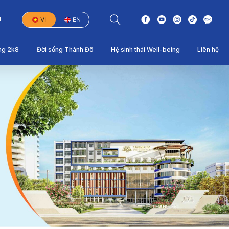
1
VI
EN
ng 2k8
Đời sống Thành Đô
Hệ sinh thái Well-being
Liên hệ