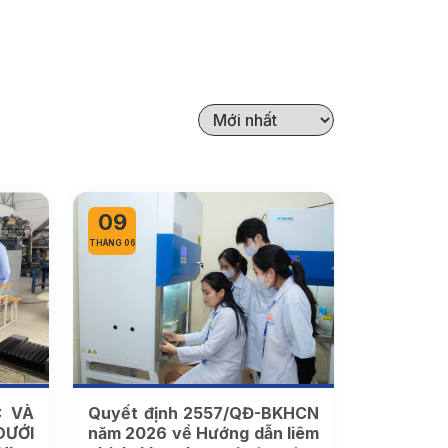
09
THÁNG 06
C VÀ
Quyết định 2557/QĐ-BKHCN
DƯỚI
năm 2026 về Hướng dẫn liêm