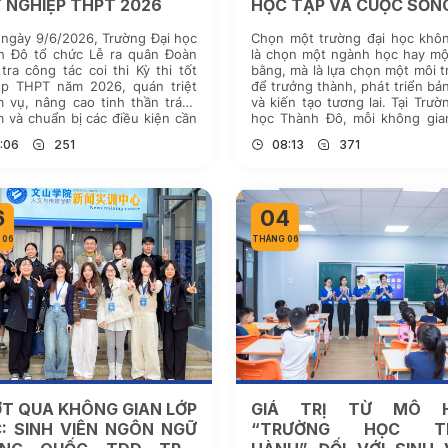
 NGHIỆP THPT 2026
HỌC TẬP VÀ CUỘC SỐN
ngày 9/6/2026, Trường Đại học
Chọn một trường đại học khôn
h Đô tổ chức Lễ ra quân Đoàn
là chọn một ngành học hay mộ
tra công tác coi thi Kỳ thi tốt
bằng, mà là lựa chọn một môi 
ệp THPT năm 2026, quán triệt
để trưởng thành, phát triển bả
 vụ, nâng cao tinh thần trách
và kiến tạo tương lai. Tại Trườ
 và chuẩn bị các điều kiện cần
học Thành Đô, mỗi không gia
t để đoàn công tác thực hiện
tập, mỗi hoạt động trải nghiệ
:06
251
08:13
371
 vụ kiểm tra, […]
câu lạc bộ […]
6
04
 06
THÁNG 06
T QUA KHÔNG GIAN LỚP
GIÁ TRỊ TỪ MÔ H
: SINH VIÊN NGÔN NGỮ
“TRƯỜNG HỌC T