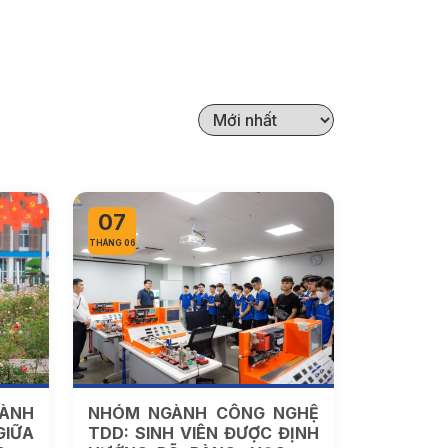
07
THÁNG 06
ÀNH
NHÓM NGÀNH CÔNG NGHỆ
GIỮA
TDD: SINH VIÊN ĐƯỢC ĐỊNH