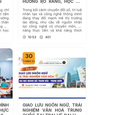
G
HƯỚNG RÕ RÀNG, HỌC TỪ
THỰC TIỄN, ‘NHÚNG MÌNH’
g chỉ
Trong bối cảnh chuyển đổi số, trí tuệ
VÀO DOANH NGHIỆP
t tấm
nhân tạo và công nghệ thông minh
trường
đang thay đổi mạnh mẽ thị trường
n thân
lao động, nhu cầu về nguồn nhân
ng Đại
lực công nghệ có chuyên môn, kỹ
n học
năng thực tiễn và khả năng thích
m, mỗi
ứng ngày càng lớn. Tuy nhiên,
10:53
401
khoảng cách giữa kiến thức giảng
[…]
30
THÁNG 05
ÌNH
GIAO LƯU NGÔN NGỮ, TRẢI
HỰC
NGHIỆM VĂN HOÁ TRUNG