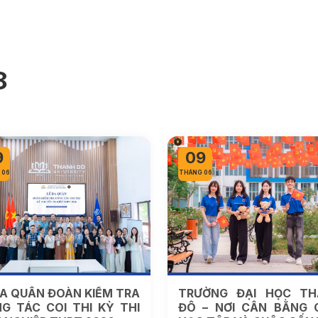
8
9
09
 06
THÁNG 06
RA QUÂN ĐOÀN KIỂM TRA
TRƯỜNG ĐẠI HỌC TH
G TÁC COI THI KỲ THI
ĐÔ – NƠI CÂN BẰNG 