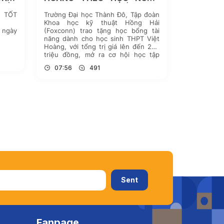
TUẦN
NGỮ TRUNG QUỐC TẠI
I TỐT
Trường Đại học Thành Đô, Tập đoàn
TRƯỜNG ĐẠI HỌC THÀNH
Khoa học kỹ thuật Hồng Hải
ĐÔ
 ngày
(Foxconn) trao tặng học bổng tài
năng dành cho học sinh THPT Việt
Hoàng, với tổng trị giá lên đến 250
triệu đồng, mở ra cơ hội học tập
quốc tế tại các trường đại học Trung
07:56
491
Quốc. Chương trình được triển […]
Fanpage