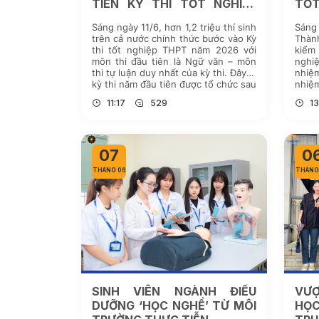
TIÊN KỲ THI TỐT NGHIỆP
TỐT
THPT 2026
Sáng ngày 11/6, hơn 1,2 triệu thí sinh
Sáng 
trên cả nước chính thức bước vào Kỳ
Thàn
thi tốt nghiệp THPT năm 2026 với
kiểm 
môn thi đầu tiên là Ngữ văn – môn
nghi
thi tự luận duy nhất của kỳ thi. Đây là
nhiệm
kỳ thi năm đầu tiên được tổ chức sau
nhiệm
quá trình sắp xếp […]
thiế
11:17
529
13
nhiệm
07
0
THÁNG 06
THÁNG
SINH VIÊN NGÀNH ĐIỀU
VƯỢ
DƯỠNG ‘HỌC NGHỀ’ TỪ MÔI
HỌC