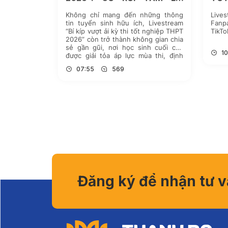
CHỌN NGÀNH VÀ PHƯƠNG
Không chỉ mang đến những thông
Live
PHÁP ÔN THI HIỆU QUẢ
tin tuyển sinh hữu ích, Livestream
Fanp
“Bí kíp vượt ải kỳ thi tốt nghiệp THPT
TikTo
2026” còn trở thành không gian chia
sẻ gần gũi, nơi học sinh cuối cấp
10
được giải tỏa áp lực mùa thi, định
hướng chọn ngành và tiếp cận
07:55
569
những phương pháp học tập […]
Đăng ký để nhận tư 