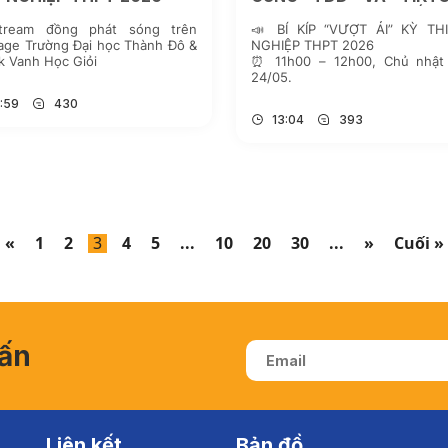
VANH HỌC GIỎI CUỐI 
stream đồng phát sóng trên
📣 BÍ KÍP “VƯỢT ẢI” KỲ TH
NÀY!
age Trường Đại học Thành Đô &
NGHIỆP THPT 2026
k Vanh Học Giỏi
⏰ 11h00 – 12h00, Chủ nhật
24/05.
:59
430
13:04
393
«
1
2
3
4
5
...
10
20
30
...
»
Cuối »
vấn
Liên kết
Bản đồ