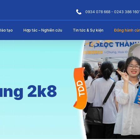
0934 078 668 - 0243 386 160
Đào tạo
Hợp tác – Nghiên cứu
Tin tức & Sự kiện
Đồng hành cù
ùng 2k8