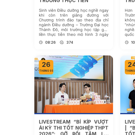
TRƯỜNG THỰC TIỄN
TR
NGH
Sinh viên Điều dưỡng học nghề ngay
Hơn 
khi còn trên giảng đường với
Trườ
Chương trình đào tạo theo địa chỉ
không
ngành Điều dưỡng – Trường Đại học
“nhú
Thành Đô, môi trường học tập gắn
nghề
liền thực tiễn theo mô hình 3 ngày
quốc 
làm việc tại doanh nghiệp, 2 ngày
một 
08:26
374
10
học tại trường, rút ngắn khoảng […]
đường
26
2
THÁNG 05
THÁNG
LIVESTREAM “BÍ KÍP VƯỢT
LIV
ẢI KỲ THI TỐT NGHIỆP THPT
| “
2026”: GỠ RỐI TÂM LÝ,
TỐT