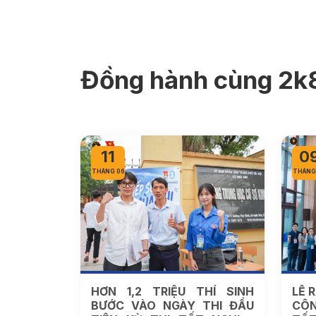
Đồng hành cùng 2k
11
0
THÁNG 06
THÁNG
HƠN 1,2 TRIỆU THÍ SINH
LỄ 
BƯỚC VÀO NGÀY THI ĐẦU
CÔN