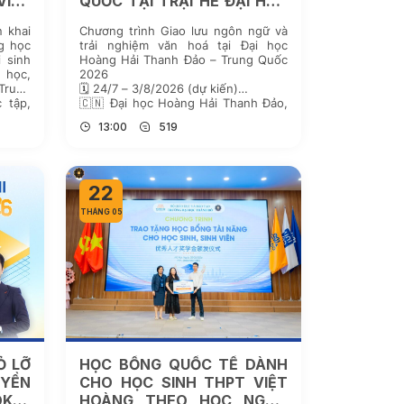
VIÊN
QUỐC TẠI TRẠI HÈ ĐẠI HỌC
DD
HOÀNG HẢI THANH ĐẢO
n khai
Chương trình Giao lưu ngôn ngữ và
2026
g học
trải nghiệm văn hoá tại Đại học
i sinh
Hoàng Hải Thanh Đảo – Trung Quốc
 học,
2026
Trung
🗓 24/7 – 3/8/2026 (dự kiến)
 tập,
🇨🇳 Đại học Hoàng Hải Thanh Đảo,
t động
Trung Quốc
13:00
519
]
22
THÁNG 05
Ỏ LỠ
HỌC BỔNG QUỐC TẾ DÀNH
YỀN
CHO HỌC SINH THPT VIỆT
KER
HOÀNG THEO HỌC NGÔN