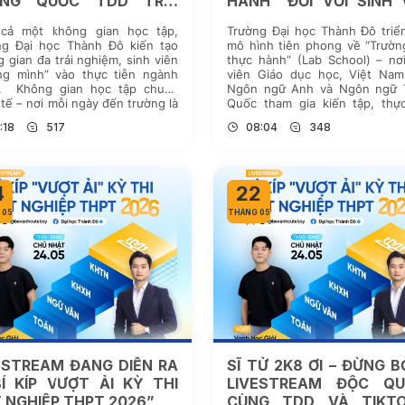
UNG QUỐC TDD TRẢI
HÀNH” ĐỐI VỚI SINH 
IỆM NHỮNG GÌ?
“GIÁO DỤC HỌC” TẠI T
cả một không gian học tập,
Trường Đại học Thành Đô triể
ng Đại học Thành Đô kiến tạo
mô hình tiên phong về “Trườn
 gian đa trải nghiệm, sinh viên
thực hành” (Lab School) – nơ
ng mình” vào thực tiễn ngành
viên Giáo dục học, Việt Nam
. Không gian học tập chuẩn
Ngôn ngữ Anh và Ngôn ngữ 
tế – nơi mỗi ngày đến trường là
Quốc tham gia kiến tập, thực
trải nghiệm Hơn cả một giảng
thực hành sư phạm và các hoạ
:18
517
08:04
348
 đại học, TDD kiến tạo […]
nghề nghiệp liên quan ngay […
4
22
 05
THÁNG 05
ESTREAM ĐANG DIỄN RA
SĨ TỬ 2K8 ƠI – ĐỪNG B
BÍ KÍP VƯỢT ẢI KỲ THI
LIVESTREAM ĐỘC QU
 NGHIỆP THPT 2026”
CÙNG TDD VÀ TIKTO