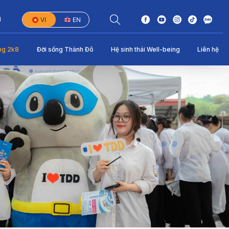
1
VI
EN
ng 2k8
Đời sống Thành Đô
Hệ sinh thái Well-being
Liên hệ