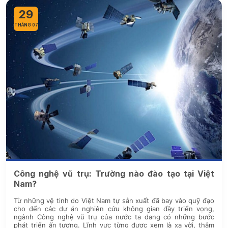
29
THÁNG 07
Công nghệ vũ trụ: Trường nào đào tạo tại Việt
Nam?
Từ những vệ tinh do Việt Nam tự sản xuất đã bay vào quỹ đạo
cho đến các dự án nghiên cứu không gian đầy triển vọng,
ngành Công nghệ vũ trụ của nước ta đang có những bước
phát triển ấn tượng. Lĩnh vực từng được xem là xa vời, thậm