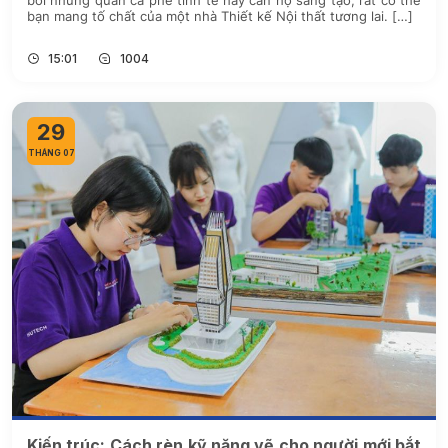
bởi những quán cà phê tinh tế hay căn hộ sáng tạo, rất có thể
bạn mang tố chất của một nhà Thiết kế Nội thất tương lai. […]
15:01
1004
29
THÁNG 07
Kiến trúc: Cách rèn kỹ năng vẽ cho người mới bắt