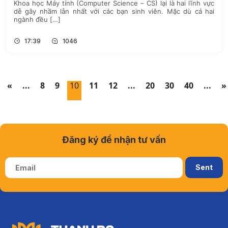
Khoa học Máy tính (Computer Science – CS) lại là hai lĩnh vực
dễ gây nhầm lẫn nhất với các bạn sinh viên. Mặc dù cả hai
ngành đều […]
17:39
1046
«
...
8
9
10
11
12
...
20
30
40
...
»
Đăng ký để nhận tư vấn