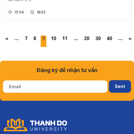
15:54
1832
«
...
7
8
9
10
11
...
20
30
40
...
»
Đăng ký để nhận tư vấn