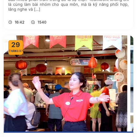
là cùng làm bài nhóm cho qua môn, mà là kỹ năng phối hợp,
lắng nghe và […]
16:42
1540
29
THÁNG 07