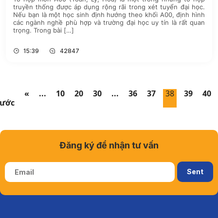
truyền thống được áp dụng rộng rãi trong xét tuyển đại học.
Nếu bạn là một học sinh định hướng theo khối A00, định hình
các ngành nghề phù hợp và trường đại học uy tín là rất quan
trọng. Trong bài […]
15:39
42847
«
...
10
20
30
...
36
37
38
39
40
rước
Đăng ký để nhận tư vấn