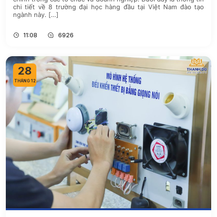
chi tiết về 8 trường đại học hàng đầu tại Việt Nam đào tạo
ngành này. […]
11:08
6926
28
THÁNG 12