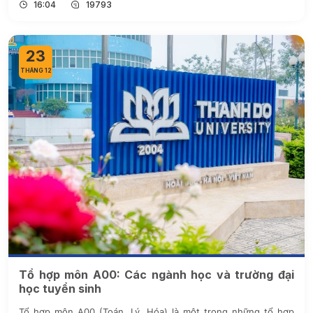
16:04
19793
23
THÁNG 12
Tổ hợp môn A00: Các ngành học và trường đại
học tuyển sinh
Tổ hợp môn A00 (Toán, Lý, Hóa) là một trong những tổ hợp