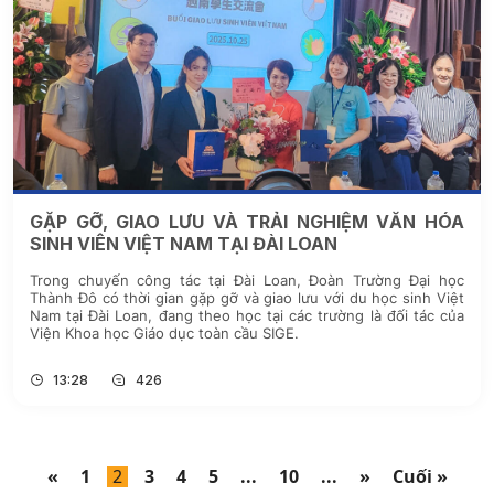
GẶP GỠ, GIAO LƯU VÀ TRẢI NGHIỆM VĂN HÓA
SINH VIÊN VIỆT NAM TẠI ĐÀI LOAN
Trong chuyến công tác tại Đài Loan, Đoàn Trường Đại học
Thành Đô có thời gian gặp gỡ và giao lưu với du học sinh Việt
Nam tại Đài Loan, đang theo học tại các trường là đối tác của
Viện Khoa học Giáo dục toàn cầu SIGE.
13:28
426
«
1
2
3
4
5
...
10
...
»
Cuối »