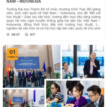
NAM – INDONESIA
Trường Đại học Thành Đô tổ chức chương trình Trao đổi giảng
viên, sinh viên quốc tế Việt Nam – Indonesia, chủ đề “Kết nối
học thuật – Giao lưu văn hóa”, hướng đến mục tiêu tăng cường
quan hệ hữu nghị truyền thống giữa hai dân tộc Việt Nam –
Indonesia, đồng thời thúc đẩy môi trường học thuật, trải
nghiệm đa văn hóa và cơ hội học tập làm việc quốc tế cho sinh
viên.
09:37
617
01
THÁNG 11