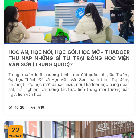
HỌC ĂN, HỌC NÓI, HỌC GÓI, HỌC MỞ – THADOER
THU NẠP NHỮNG GÌ TỪ TRẠI ĐÔNG HỌC VIỆN
VĂN SƠN (TRUNG QUỐC)?
Trong khuôn khổ chương trình trao đổi quốc tế giữa Trường
Đại học Thành Đô và Học viện Văn Sơn, hành trình Trại đông
như một “lớp học mở” đa sắc màu, nơi Thadoer học bằng quan
sát, trải nghiệm và tương tác trực tiếp trong môi trường bản
ngữ, liên văn hoá.
10:29
519
22
THÁNG 12