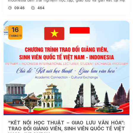
Indonesia đến trải nghiệm học tập, giao lưu và gắn kết tại Hệ
sinh thái giáo dục Thado Edupark.
09:46
464
16
THÁNG 11
“KẾT NỐI HỌC THUẬT – GIAO LƯU VĂN HÓA”:
TRAO ĐỔI GIẢNG VIÊN, SINH VIÊN QUỐC TẾ VIỆT