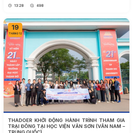
13:28
498
19
THÁNG 12
THADOER KHỞI ĐỘNG HÀNH TRÌNH THAM GIA
TRẠI ĐÔNG TẠI HỌC VIỆN VĂN SƠN (VÂN NAM –
TRUNG QUỐC)