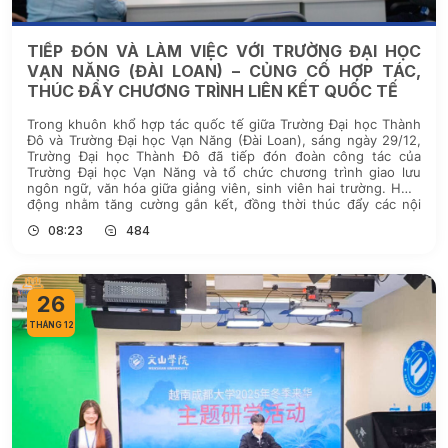
TIẾP ĐÓN VÀ LÀM VIỆC VỚI TRƯỜNG ĐẠI HỌC
VẠN NĂNG (ĐÀI LOAN) – CỦNG CỐ HỢP TÁC,
THÚC ĐẨY CHƯƠNG TRÌNH LIÊN KẾT QUỐC TẾ
Trong khuôn khổ hợp tác quốc tế giữa Trường Đại học Thành
Đô và Trường Đại học Vạn Năng (Đài Loan), sáng ngày 29/12,
Trường Đại học Thành Đô đã tiếp đón đoàn công tác của
Trường Đại học Vạn Năng và tổ chức chương trình giao lưu
ngôn ngữ, văn hóa giữa giảng viên, sinh viên hai trường. Hoạt
động nhằm tăng cường gắn kết, đồng thời thúc đẩy các nội
dung hợp tác đào tạo quốc tế trong giai đoạn tiếp theo.
08:23
484
26
THÁNG 12