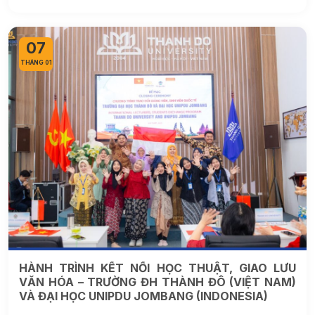
07
THÁNG 01
HÀNH TRÌNH KẾT NỐI HỌC THUẬT, GIAO LƯU
VĂN HÓA – TRƯỜNG ĐH THÀNH ĐÔ (VIỆT NAM)
VÀ ĐẠI HỌC UNIPDU JOMBANG (INDONESIA)