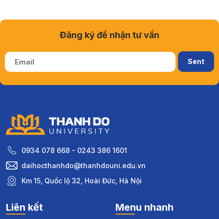
Đăng ký để nhận tư vấn
0934 078 668 - 0243 386 1601
daihocthanhdo@thanhdouni.edu.vn
Km 15, Quốc lộ 32, Hoài Đức, Hà Nội
Liên kết
Menu nhanh