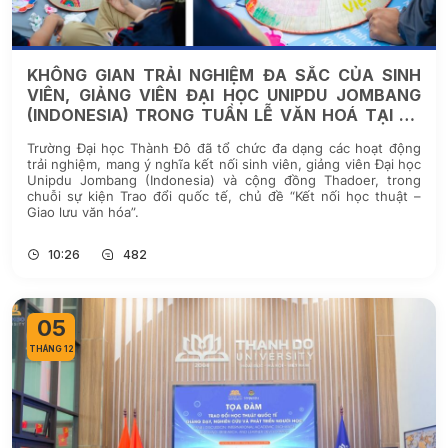
KHÔNG GIAN TRẢI NGHIỆM ĐA SẮC CỦA SINH
VIÊN, GIẢNG VIÊN ĐẠI HỌC UNIPDU JOMBANG
(INDONESIA) TRONG TUẦN LỄ VĂN HOÁ TẠI HỆ
SINH THÁI GIÁO DỤC THADO EDUPARK
Trường Đại học Thành Đô đã tổ chức đa dạng các hoạt động
trải nghiệm, mang ý nghĩa kết nối sinh viên, giảng viên Đại học
Unipdu Jombang (Indonesia) và cộng đồng Thadoer, trong
chuỗi sự kiện Trao đổi quốc tế, chủ đề “Kết nối học thuật –
Giao lưu văn hóa”.
10:26
482
05
THÁNG 12