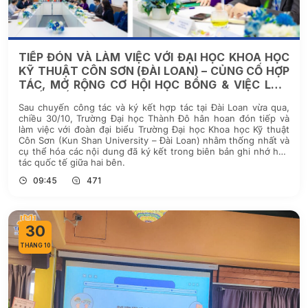
TIẾP ĐÓN VÀ LÀM VIỆC VỚI ĐẠI HỌC KHOA HỌC
KỸ THUẬT CÔN SƠN (ĐÀI LOAN) – CỦNG CỐ HỢP
TÁC, MỞ RỘNG CƠ HỘI HỌC BỔNG & VIỆC LÀM
QUỐC TẾ CHO SINH VIÊN
Sau chuyến công tác và ký kết hợp tác tại Đài Loan vừa qua,
chiều 30/10, Trường Đại học Thành Đô hân hoan đón tiếp và
làm việc với đoàn đại biểu Trường Đại học Khoa học Kỹ thuật
Côn Sơn (Kun Shan University – Đài Loan) nhằm thống nhất và
cụ thể hóa các nội dung đã ký kết trong biên bản ghi nhớ hợp
tác quốc tế giữa hai bên.
09:45
471
30
THÁNG 10