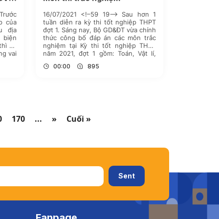
rước
16/07/2021 <!–59 19–> Sau hơn 1
p của
tuần diễn ra kỳ thi tốt nghiệp THPT
u địa
đợt 1. Sáng nay, Bộ GD&ĐT vừa chính
 biện
thức công bố đáp án các môn trắc
thì vệ
nghiệm tại Kỳ thi tốt nghiệp THPT
ng vai
năm 2021, đợt 1 gồm: Toán, Vật lí,
 giảm
Hóa học, Sinh học, Lịch sử, Địa lý,
00:00
895
…]
Giáo dục […]
0
170
...
»
Cuối »
Fanpage