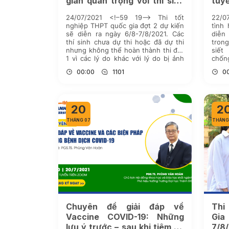
gian quan trọng với thí sinh
tuy
2k3
Đô 
24/07/2021 <!–59 19–> Thi tốt
22/
nghiệp THPT quốc gia đợt 2 dự kiến
tình
sẽ diễn ra ngày 6/8-7/8/2021. Các
diễn
thí sinh chưa dự thi hoặc đã dự thi
tron
nhưng không thể hoàn thành thi đợt
siết
1 vì các lý do khác với lý do bị ảnh
chốn
hưởng bởi dịch COVID-19 nên đặc
toàn 
00:00
1101
0
biệt chú ý […]
làm t
20
2
THÁNG 07
THÁNG
Chuyên đề giải đáp về
Thi
Vaccine COVID-19: Những
Gia
lưu ý trước – sau khi tiêm và
7/8