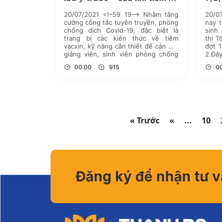
biện pháp phòng dịch?
20/07/2021 <!–59 19–> Nhằm tăng
20/
cường công tác tuyên truyền, phòng
nay t
chống dịch Covid-19, đặc biệt là
sinh
trang bị các kiến thức về tiêm
thi T
vacxin, kỹ năng cần thiết để cán bộ,
đợt 
giảng viên, sinh viên phòng chống
2.Đây
dịch bệnh, sáng ngày 20/7/2021,
F1, F
00:00
915
0
Trường Đại học Thành Đô tổ chức
buổi tập huấn Chuyên đề: […]
« Trước
«
...
10
Đăng ký để nhận tư 