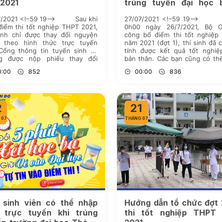
 2021
trúng tuyển đại học 
hình thức xét tuyển học
7/2021 <!–59 19–> Sau khi
27/07/2021 <!–59 19–
điểm thi tốt nghiệp THPT 2021,
0h00 ngày 26/7/2021, Bộ 
sinh chỉ được thay đổi nguyện
công bố điểm thi tốt nghiệp
 theo hình thức trực tuyến
năm 2021 (đợt 1), thí sinh đã 
Cổng thông tin tuyển sinh và
tính được kết quả tốt nghiệ
g được nộp phiếu thay đổi
bản thân. Các bạn cũng có th
ện vọng như các năm trước. Đó
chắc cơ hội vào đại học với 
0:00
852
00:00
836
ững quy định mới nhất của […]
thức xét […]
2
21
 07
THÁNG 07
 sinh viên có thể nhập
Hướng dẫn tổ chức đợt 
 trực tuyến khi trúng
thi tốt nghiệp THPT