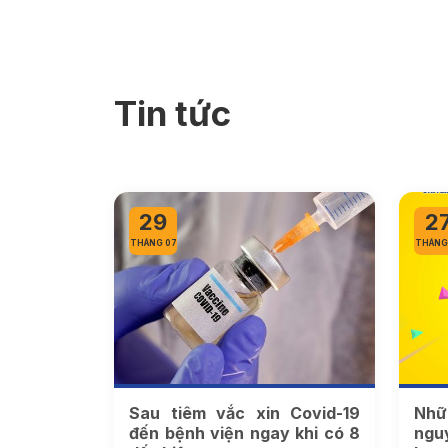
Tin tức
29
2
THÁNG 07
THÁNG
Sau tiêm vắc xin Covid-19
Nhữ
đến bệnh viện ngay khi có 8
ngu