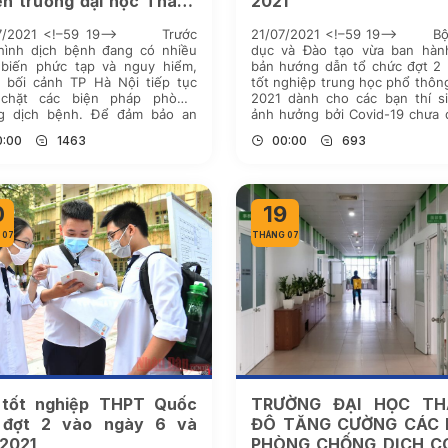
ển trường đại học Thành
2021
năm 2021
07/2021 <!–59 19–> Trước
21/07/2021 <!–59 19–> Bộ
 hình dịch bệnh đang có nhiều
dục và Đào tạo vừa ban hàn
 biến phức tạp và nguy hiểm,
bản hướng dẫn tổ chức đợt 2 
g bối cảnh TP Hà Nội tiếp tục
tốt nghiệp trung học phổ thô
 chặt các biện pháp phòng,
2021 dành cho các bạn thí si
g dịch bệnh. Để đảm bảo an
ảnh hưởng bởi Covid-19 chưa 
cho phụ huynh và thí sinh đến
hoặc không thể hoàn thành thi
0:00
1463
00:00
693
hủ tục nhập học […]
[…]
0
19
 07
THÁNG 07
 tốt nghiệp THPT Quốc
TRƯỜNG ĐẠI HỌC TH
 đợt 2 vào ngày 6 và
ĐÔ TĂNG CƯỜNG CÁC 
/2021
PHÒNG CHỐNG DỊCH C