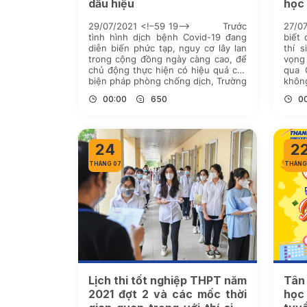
dấu hiệu
học
29/07/2021 <!–59 19–> Trước
27/0
tình hình dịch bệnh Covid-19 đang
biết 
diễn biến phức tạp, nguy cơ lây lan
thí 
trong cộng đồng ngày càng cao, để
vọng
chủ động thực hiện có hiệu quả các
qua 
biện pháp phòng chống dịch, Trường
khôn
Đại học Thành Đô đã chỉ đạo triển
nguy
00:00
650
0
khai, thực hiện đồng […]
là nh
24
2
THÁNG 07
THÁNG
Lịch thi tốt nghiệp THPT năm
Tân
2021 đợt 2 và các mốc thời
học