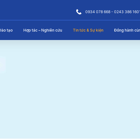
0934 078 668 - 0243 386 160
Đào tạo
Hợp tác – Nghiên cứu
Tin tức & Sự kiện
Đồng hành cù