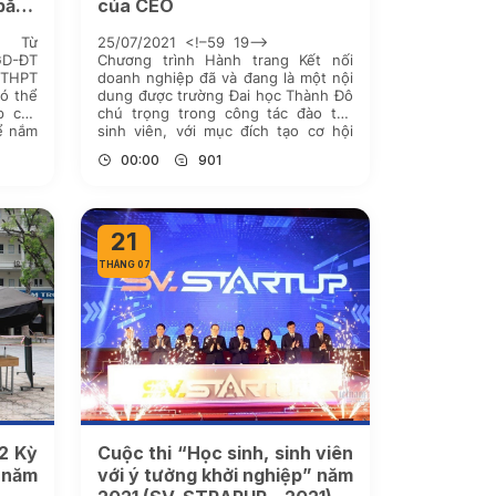
bằng
của CEO
 bạ
> Từ
25/07/2021 <!–59 19–>
GD-ĐT
Chương trình Hành trang Kết nối
 THPT
doanh nghiệp đã và đang là một nội
có thể
dung được trường Đai học Thành Đô
p của
chú trọng trong công tác đào tạo
ể nắm
sinh viên, với mục đích tạo cơ hội
phương
cho các bạn sinh viên được tiếp cận
00:00
901
với những kiến thức […]
21
THÁNG 07
2 Kỳ
Cuộc thi “Học sinh, sinh viên
 năm
với ý tưởng khởi nghiệp” năm