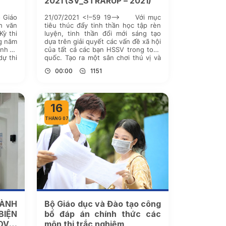
2021 (SV_STRARUP – 2021)
 Giáo
21/07/2021 <!–59 19–> Với mục
h văn
tiêu thúc đẩy tinh thần học tập rèn
Kỳ thi
luyện, tinh thần đổi mới sáng tạo
ng năm
dựa trên giải quyết các vấn đề xã hội
nh bị
của tất cả các bạn HSSV trong toàn
dự thi
quốc. Tạo ra một sân chơi thú vị và
 đợt 1
mang tính trải nghiệm thực tiễn lớn
00:00
1151
[…]
16
THÁNG 07
ÀNH
Bộ Giáo dục và Đào tạo công
BIỆN
bố đáp án chính thức các
OVID
môn thi trắc nghiệm