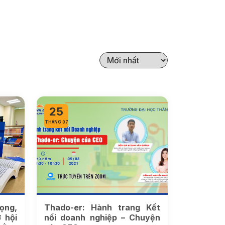
25
THÁNG 07
ọng,
Thado-er: Hành trang Kết
 hội
nối doanh nghiệp – Chuyện