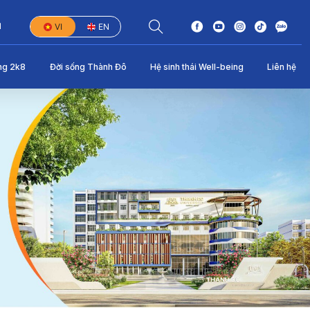
1
VI
EN
ng 2k8
Đời sống Thành Đô
Hệ sinh thái Well-being
Liên hệ