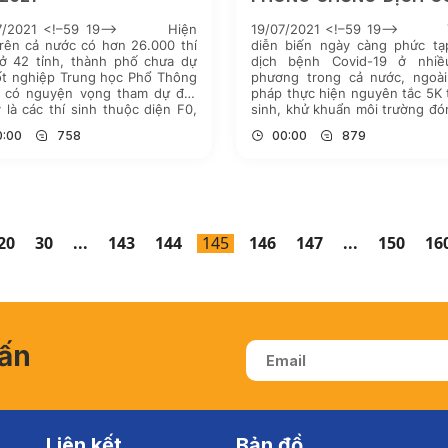
– 19
07/2021 <!–59 19–> Hiện
19/07/2021 <!–59 19–> T
rên cả nước có hơn 26.000 thí
diễn biến ngày càng phức tạ
 ở 42 tỉnh, thành phố chưa dự
dịch bệnh Covid-19 ở nhiề
ốt nghiệp Trung học Phổ Thông
phương trong cả nước, ngoài
1 có nguyện vọng tham dự đợt
pháp thực hiện nguyên tắc 5K 
 là các thí sinh thuộc diện F0,
sinh, khử khuẩn môi trường đó
2 và các thí sinh ở địa bàn […]
trò hết sức quan trọng việc
0:00
758
00:00
879
thiểu nguy cơ lây nhiễm bệnh [
20
30
...
143
144
145
146
147
...
150
16
vấn
Liên kết
Bản đồ