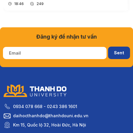
16:42
206
Đăng ký để nhận tư vấn
0934 078 668 - 0243 386 1601
daihocthanhdo@thanhdouni.edu.vn
Km 15, Quốc lộ 32, Hoài Đức, Hà Nội