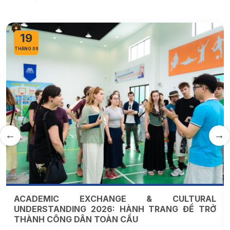
17
THÁNG 06
ĐỊNH HƯỚNG HỢP TÁC GIỮA TRƯỜNG ĐẠI HỌC
THÀNH ĐÔ VÀ HỌC VIỆN THƯƠNG MẠI NGHỀ
SƠN ĐÔNG (TRUNG QUỐC)