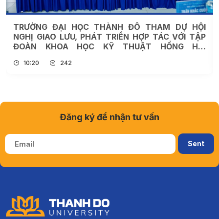
TRƯỜNG ĐẠI HỌC THÀNH ĐÔ THAM DỰ HỘI
NGHỊ GIAO LƯU, PHÁT TRIỂN HỢP TÁC VỚI TẬP
ĐOÀN KHOA HỌC KỸ THUẬT HỒNG HẢI
(FOXCONN)
10:20
242
Đăng ký để nhận tư vấn