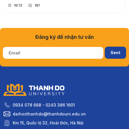
16:13
181
Đăng ký để nhận tư vấn
0934 078 668 - 0243 386 1601
daihocthanhdo@thanhdouni.edu.vn
Km 15, Quốc lộ 32, Hoài Đức, Hà Nội