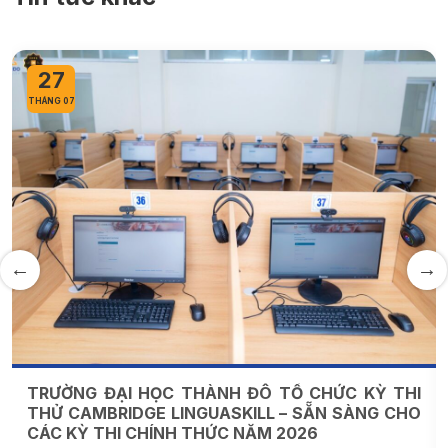
27
THÁNG 07
TRƯỜNG ĐẠI HỌC THÀNH ĐÔ TỔ CHỨC KỲ THI
THỬ CAMBRIDGE LINGUASKILL – SẴN SÀNG CHO
CÁC KỲ THI CHÍNH THỨC NĂM 2026