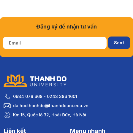
Đăng ký để nhận tư vấn
0934 078 668 - 0243 386 1601
daihocthanhdo@thanhdouni.edu.vn
Km 15, Quốc lộ 32, Hoài Đức, Hà Nội
Liên kết
Menu nhanh