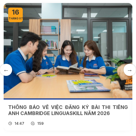
16
THÁNG 07
THÔNG BÁO VỀ VIỆC ĐĂNG KÝ BÀI THI TIẾNG
ANH CAMBRIDGE LINGUASKILL NĂM 2026
14:47
159