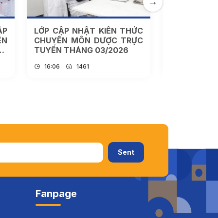
ẬP
LỚP CẬP NHẬT KIẾN THỨC
ĐĂNG KÝ 
ÊN
CHUYÊN MÔN DƯỢC TRỰC
NHẬT KIẾN
ẾN
TUYẾN THÁNG 03/2026
MÔN DƯỢC
THÁNG 01/
16:06
1461
15:03
8
Fanpage