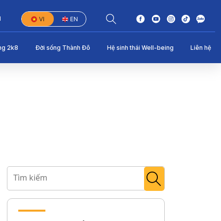
1
VI
EN
ng 2k8
Đời sống Thành Đô
Hệ sinh thái Well-being
Liên hệ