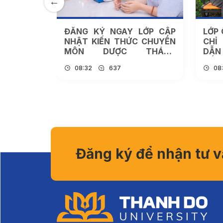
ẬT KIẾN
ĐĂNG KÝ NGAY LỚP CẬP
LỚP 
ÔN DƯỢC
NHẬT KIẾN THỨC CHUYÊN
CHỈ
/2026
MÔN DƯỢC THÁNG
DẪN 
06/2026
TẾ Đ
08:32
637
08
Đăng ký để nhận tư 