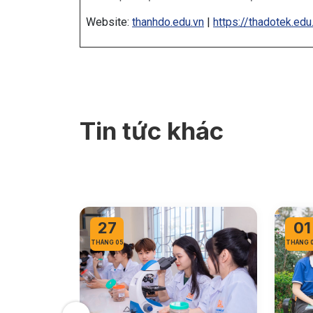
Website:
thanhdo.edu.vn
|
https://thadotek.edu
Tin tức khác
27
01
THÁNG 05
THÁNG 