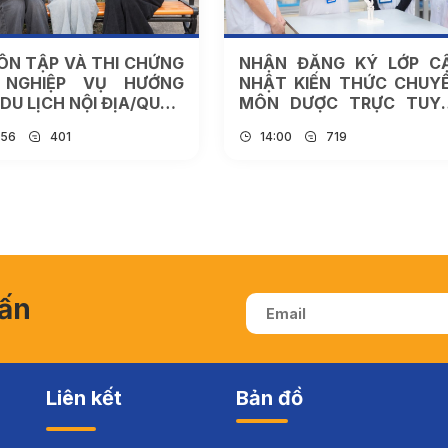
ÔN TẬP VÀ THI CHỨNG
NHẬN ĐĂNG KÝ LỚP C
 NGHIỆP VỤ HƯỚNG
NHẬT KIẾN THỨC CHUY
DU LỊCH NỘI ĐỊA/QUỐC
MÔN DƯỢC TRỰC TUY
ỢT THÁNG 6/2026
THÁNG 04/2026
:56
401
14:00
719
vấn
Liên kết
Bản đồ