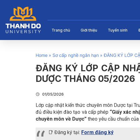
Trang chủ
Giới thiệu
Tuyển sinh
Home
»
Sơ cấp nghề ngắn hạn
»
ĐĂNG KÝ LỚP C
ĐĂNG KÝ LỚP CẬP NH
DƯỢC THÁNG 05/2026
01/05/2026
Lớp cập nhật kiến thức chuyên môn Dược tại T
đủ điều kiện đào tạo và cấp phép
“Giấy xác nh
chuyên môn về Dược”
theo yêu cầu chuẩn của 
📑 Đăng ký tại:
Form đăng ký