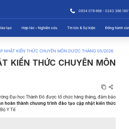
0934 078 668 - 0243 386 160
Đào tạo
Hợp tác – Nghiên cứu
Tin tức & Sự kiện
Đồng hành cù
ẬP NHẬT KIẾN THỨC CHUYÊN MÔN DƯỢC THÁNG 05/2026
ẬT KIẾN THỨC CHUYÊN MÔN
rường Đại học Thành Đô được tổ chức hàng tháng, đảm bảo
ận hoàn thành chương trình đào tạo cập nhật kiến thức
Bộ Y Tế.