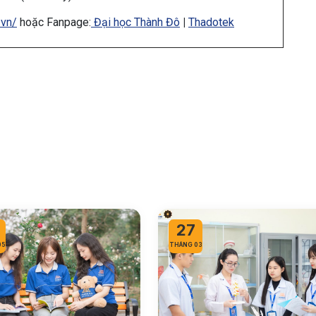
.vn/
hoặc Fanpage:
Đại học Thành Đô
|
Thadotek
27
05
THÁNG 03