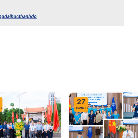
ongdaihocthanhdo
27
07
THÁNG 07