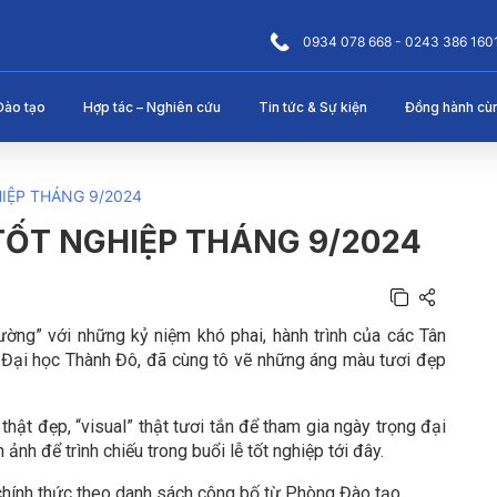
0934 078 668 - 0243 386 160
Đào tạo
Hợp tác – Nghiên cứu
Tin tức & Sự kiện
Đồng hành cù
IỆP THÁNG 9/2024
TỐT NGHIỆP THÁNG 9/2024
ờng” với những kỷ niệm khó phai, hành trình của các Tân
 Đại học Thành Đô, đã cùng tô vẽ những áng màu tươi đẹp
thật đẹp, “visual” thật tươi tắn để tham gia ngày trọng đại
nh để trình chiếu trong buổi lễ tốt nghiệp tới đây.
 chính thức theo danh sách công bố từ Phòng Đào tạo.