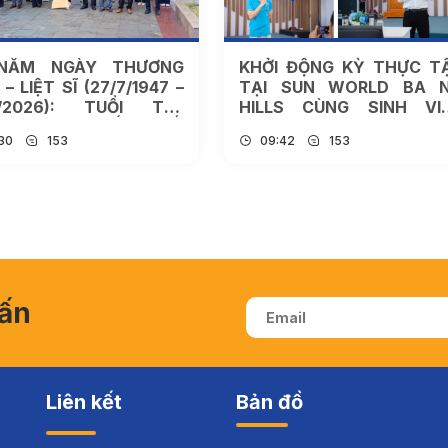
NĂM NGÀY THƯƠNG
KHỞI ĐỘNG KỲ THỰC T
 – LIỆT SĨ (27/7/1947 –
TẠI SUN WORLD BA 
7/2026): TUỔI TRẺ
HILLS CÙNG SINH VI
NH ĐÔ TIẾP NỐI
NGÔN NGỮ ANH, VIỆT N
:30
153
09:42
153
YỀN THỐNG “UỐNG
HỌC TRƯỜNG ĐẠI H
C NHỚ NGUỒN”
THÀNH ĐÔ
vấn
Liên kết
Bản đồ