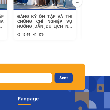
ẬP
ĐĂNG KÝ ÔN TẬP VÀ THI
ĐĂNG KÝ 
NA
CHỨNG CHỈ NGHIỆP VỤ
NHẬT KIẾN
ÊN
HƯỚNG DẪN DU LỊCH NỘI
MÔN DƯỢC
AM
ĐỊA/QUỐC TẾ ĐỢT THÁNG
08/2026
16:45
176
16:35
1
ỌC
9/2026
Fanpage