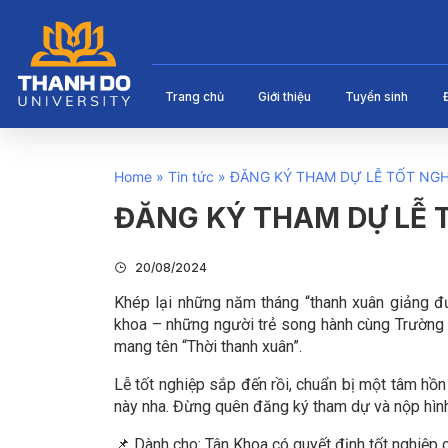
Trang chủ
Giới thiệu
Tuyển sinh
Home
»
Tin tức
»
ĐĂNG KÝ THAM DỰ LỄ TỐT NGH
ĐĂNG KÝ THAM DỰ LỄ 
20/08/2024
Khép lại những năm tháng “thanh xuân giảng đư
khoa – những người trẻ song hành cùng Trường
mang tên “Thời thanh xuân”.
Lễ tốt nghiệp sắp đến rồi, chuẩn bị một tâm hồn 
này nha. Đừng quên đăng ký tham dự và nộp hình ả
📌 Dành cho: Tân Khoa có quyết định tốt nghiệp