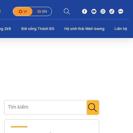
1
VI
EN
ng 2k8
Đời sống Thành Đô
Hệ sinh thái Well-being
Liên hệ