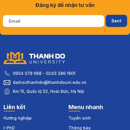
Đăng ký để nhận tư vấn
0934 078 668 - 0243 386 1601
daihocthanhdo@thanhdouni.edu.vn
Km 15, Quốc lộ 32, Hoài Đức, Hà Nội
Liên kết
Menu nhanh
Hướng nghiệp
Tuyển sinh
I-PhD
Thông báo