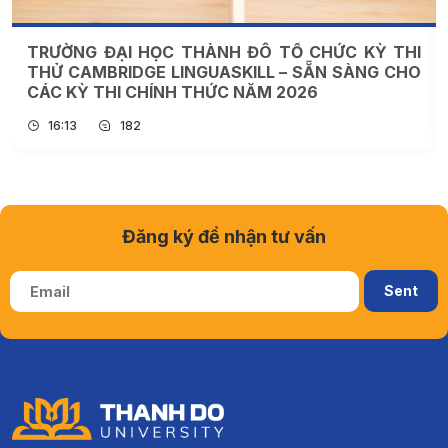
TRƯỜNG ĐẠI HỌC THÀNH ĐÔ TỔ CHỨC KỲ THI
7
THỬ CAMBRIDGE LINGUASKILL – SẴN SÀNG CHO
–
CÁC KỲ THI CHÍNH THỨC NĂM 2026
T
16:13
182
Đăng ký để nhận tư vấn