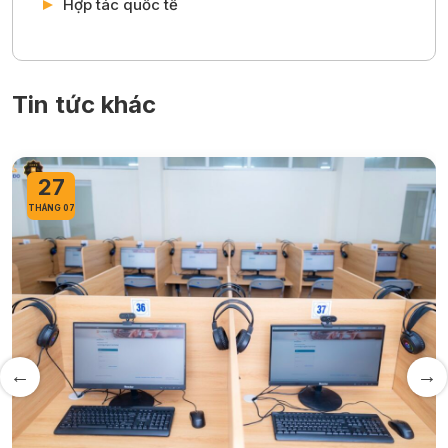
Hợp tác quốc tế
Tin tức khác
27
THÁNG 07
TH