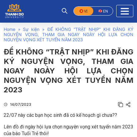
VI
EN
Home
»
Sự kiện
»
ĐỂ KHÔNG “TRẬT NHỊP” KHI ĐĂNG KÝ
NGUYỆN VỌNG, THAM GIA NGAY NGÀY HỘI LỰA CHỌN
NGUYỆN VỌNG XÉT TUYỂN NĂM 2023
ĐỂ KHÔNG “TRẬT NHỊP” KHI ĐĂNG
KÝ NGUYỆN VỌNG, THAM GIA
NGAY NGÀY HỘI LỰA CHỌN
NGUYỆN VỌNG XÉT TUYỂN NĂM
2023
14/07/2023
22/07 này các bạn học sinh đã có kế hoạch gì chưa??
Lên đồ đi ngày hội lựa chọn nguyện vọng xét tuyển năm 2023
của báo Tuổi Trẻ thôi!