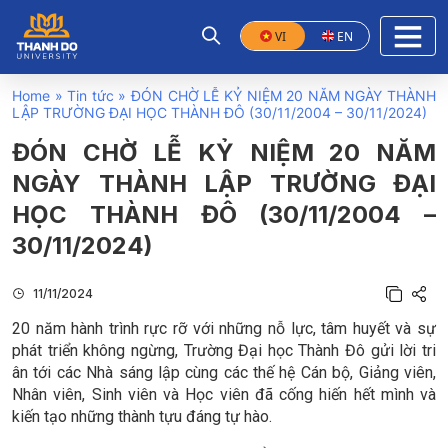
VI
EN
Home
»
Tin tức
»
ĐÓN CHỜ LỄ KỶ NIỆM 20 NĂM NGÀY THÀNH
LẬP TRƯỜNG ĐẠI HỌC THÀNH ĐÔ (30/11/2004 – 30/11/2024)
ĐÓN CHỜ LỄ KỶ NIỆM 20 NĂM
NGÀY THÀNH LẬP TRƯỜNG ĐẠI
HỌC THÀNH ĐÔ (30/11/2004 –
30/11/2024)
11/11/2024
20 năm hành trình rực rỡ với những nỗ lực, tâm huyết và sự
phát triển không ngừng, Trường Đại học Thành Đô gửi lời tri
ân tới các Nhà sáng lập cùng các thế hệ Cán bộ, Giảng viên,
Nhân viên, Sinh viên và Học viên đã cống hiến hết mình và
kiến tạo những thành tựu đáng tự hào.