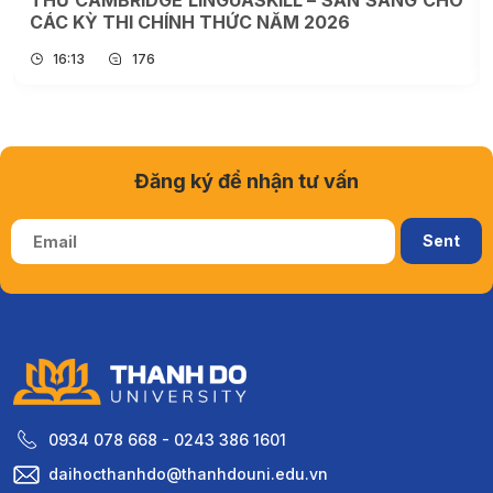
THỬ CAMBRIDGE LINGUASKILL – SẴN SÀNG CHO
CÁC KỲ THI CHÍNH THỨC NĂM 2026
16:13
176
Đăng ký để nhận tư vấn
0934 078 668 - 0243 386 1601
daihocthanhdo@thanhdouni.edu.vn