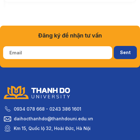
Đăng ký để nhận tư vấn
0934 078 668 - 0243 386 1601
daihocthanhdo@thanhdouni.edu.vn
Km 15, Quốc lộ 32, Hoài Đức, Hà Nội