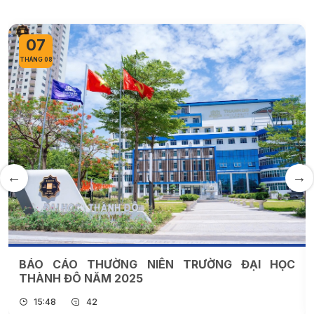
07
THÁNG 08
BÁO CÁO THƯỜNG NIÊN TRƯỜNG ĐẠI HỌC
THÀNH ĐÔ NĂM 2025
15:48
42