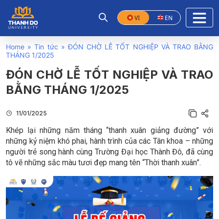
VI
EN
Home
»
Tin tức
»
ĐÓN CHỜ LỄ TỐT NGHIỆP VÀ TRAO BẰNG
THÁNG 1/2025
ĐÓN CHỜ LỄ TỐT NGHIỆP VÀ TRAO
BẰNG THÁNG 1/2025
11/01/2025
Khép lại những năm tháng “thanh xuân giảng đường” với
những kỷ niệm khó phai, hành trình của các Tân khoa – những
người trẻ song hành cùng Trường Đại học Thành Đô, đã cùng
tô vẽ những sắc màu tươi đẹp mang tên “Thời thanh xuân”.