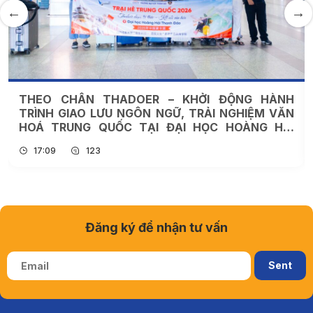
THEO CHÂN THADOER – KHỞI ĐỘNG HÀNH
TRÌNH GIAO LƯU NGÔN NGỮ, TRẢI NGHIỆM VĂN
HOÁ TRUNG QUỐC TẠI ĐẠI HỌC HOÀNG HẢI
THANH ĐẢO
17:09
123
Đăng ký để nhận tư vấn