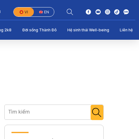
1
VI
EN
ng 2k8
Đời sống Thành Đô
Hệ sinh thái Well-being
Liên hệ