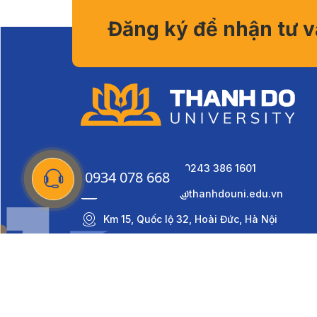
Đăng ký để nhận tư 
0934 078 668 - 0243 386 1601
0934 078 668
daihocthanhdo@thanhdouni.edu.vn
Km 15, Quốc lộ 32, Hoài Đức, Hà Nội
Copyright © Thành Đô University 2022