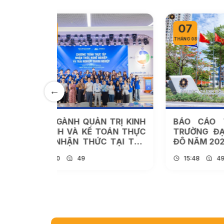
07
05
THÁNG 08
THÁNG 
TRỊ KINH
BÁO CÁO THƯỜNG NIÊN
TRƯ
ÁN THỰC
TRƯỜNG ĐẠI HỌC THÀNH
ĐÔ 
TẠI TÂN
ĐÔ NĂM 2025
THÁI
 TỪ THỰC
15:48
49
09
ÀNG CHO
 NGHIỆP