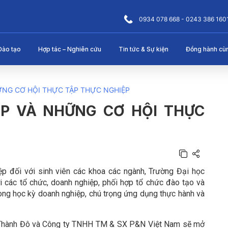
0934 078 668 - 0243 386 160
Đào tạo
Hợp tác – Nghiên cứu
Tin tức & Sự kiện
Đồng hành cù
ỮNG CƠ HỘI THỰC TẬP THỰC NGHIỆP
P VÀ NHỮNG CƠ HỘI THỰC
ệp đối với sinh viên các khoa các ngành, Trường Đại học
i các tổ chức, doanh nghiệp, phối hợp tổ chức đào tạo và
rong học kỳ doanh nghiệp, chú trọng ứng dụng thực hành và
c Thành Đô và Công ty TNHH TM & SX P&N Việt Nam sẽ mở