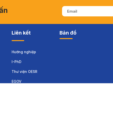
vấn
Liên kết
Bản đồ
Hướng nghiệp
I-PhD
Thư viện OESR
EGOV
Sinh viên
Tuyển sinh
Thông báo
Biểu mẫu
Email
Họ