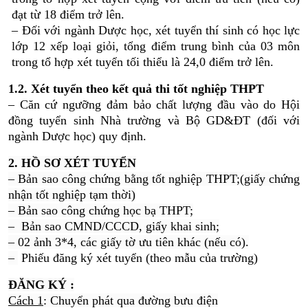
đạt từ 18 điểm trở lên.
– Đối với ngành Dược học, xét tuyển thí sinh có học lực
lớp 12 xếp loại giỏi, tổng điểm trung bình của 03 môn
trong tổ hợp xét tuyển tối thiểu là 24,0 điểm trở lên.
1.2. Xét tuyển theo kết quả thi tốt nghiệp THPT
– Căn cứ ngưỡng đảm bảo chất lượng đầu vào do Hội
đồng tuyển sinh Nhà trường và Bộ GD&ĐT (đối với
ngành Dược học) quy định.
2. HỒ SƠ XÉT TUYỂN
– Bản sao công chứng bằng tốt nghiệp THPT;(giấy chứng
nhận tốt nghiệp tạm thời)
– Bản sao công chứng học bạ THPT;
– Bản sao CMND/CCCD, giấy khai sinh;
– 02 ảnh 3*4, các giấy tờ ưu tiên khác (nếu có).
–
Phiếu đăng ký xét tuyển (theo mẫu của trường)
ĐĂNG KÝ :
Cách 1
: Chuyển phát qua đường bưu điện