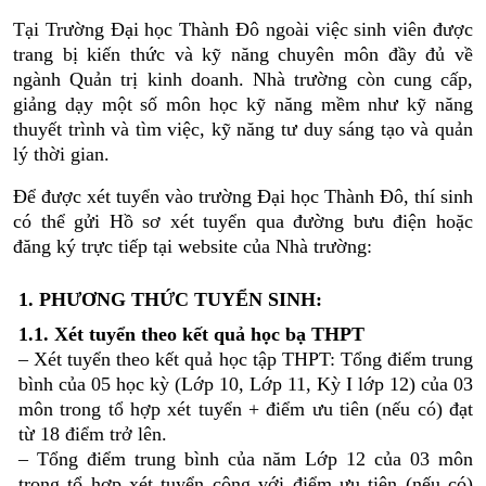
Tại Trường Đại học Thành Đô ngoài việc sinh viên được
trang bị kiến thức và kỹ năng chuyên môn đầy đủ về
ngành Quản trị kinh doanh
. Nhà trường còn cung cấp,
giảng dạy
một số môn học kỹ năng mềm như kỹ năng
thuyết trình và tìm việc, kỹ năng tư duy sáng tạo và quản
lý thời gian.
Để được xét tuyển vào trường Đại học Thành Đô, thí sinh
có thể gửi Hồ sơ xét tuyển qua đường bưu điện hoặc
đăng ký trực tiếp tại website của Nhà trường:
1. PHƯƠNG THỨC TUYỂN SINH:
1.1. Xét tuyển theo kết quả học bạ THPT
– Xét tuyển theo kết quả học tập THPT: Tổng điểm trung
bình của 05 học kỳ (Lớp 10, Lớp 11, Kỳ I lớp 12) của 03
môn trong tổ hợp xét tuyển + điểm ưu tiên (nếu có) đạt
từ 18 điểm trở lên.
– Tổng điểm trung bình của năm Lớp 12 của 03 môn
trong tổ hợp xét tuyển cộng với điểm ưu tiên (nếu có)