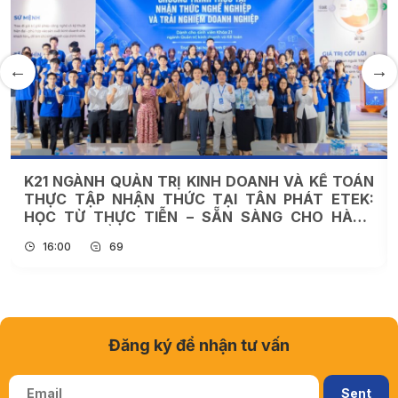
K21 NGÀNH QUẢN TRỊ KINH DOANH VÀ KẾ TOÁN
THỰC TẬP NHẬN THỨC TẠI TÂN PHÁT ETEK:
HỌC TỪ THỰC TIỄN – SẴN SÀNG CHO HÀNH
TRÌNH NGHỀ NGHIỆP
16:00
69
Đăng ký để nhận tư vấn