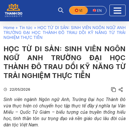
VI
EN
Home
»
Tin tức
»
HỌC TỪ DI SẢN: SINH VIÊN NGÔN NGỮ ANH
TRƯỜNG ĐẠI HỌC THÀNH ĐÔ TRAU DỒI KỸ NĂNG TỪ TRẢI
NGHIỆM THỰC TIỄN
HỌC TỪ DI SẢN: SINH VIÊN NGÔN
NGỮ ANH TRƯỜNG ĐẠI HỌC
THÀNH ĐÔ TRAU DỒI KỸ NĂNG TỪ
TRẢI NGHIỆM THỰC TIỄN
22/05/2026
Sinh viên ngành Ngôn ngữ Anh, Trường Đại học Thành Đô
vừa thực hiện có chuyến học tập thực tế đầy ý nghĩa tại Văn
Miếu – Quốc Tử Giám – biểu tượng của truyền thống hiếu
học, tinh thần tôn sư trọng đạo và nền giáo dục lâu đời của
dân tộc Việt Nam.