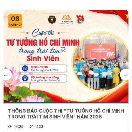
25
THÁNG 06
HỒ CHÍ MINH
MỞ LỚP CẬP NHẬT KIẾN THỨC CH
2026
DƯỢC TRONG THÁNG 07/2026
15:54
414