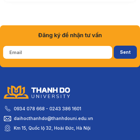
Đăng ký để nhận tư vấn
0934 078 668 - 0243 386 1601
daihocthanhdo@thanhdouni.edu.vn
Km 15, Quốc lộ 32, Hoài Đức, Hà Nội