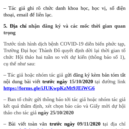
– Tác giả ghi rõ chức danh khoa học, học vị, số điện
thoại, email để liên lạc.
5. Địa chỉ
nhận đăng ký và các mốc thời gian quan
trọng
Trước tình hình dịch bệnh COVID-19 diễn biến phức tạp,
Trường Đại học Thành Đô quyết định dời lại thời gian tổ
chức Hội thảo hai tuần so với dự kiến (thông báo số 1),
cụ thể như sau:
– T
ác giả hoặc nhóm tác giả g
ửi đăng ký kèm bản tóm tắt
nội dung bài viết
trước ngày
15/10
/2020
tại đường link
https://forms.gle/iJUKwpKzMt9JEiWG6
– Ban tổ chức gửi thông báo tới tác giả hoặc nhóm tác giả
kết quả thẩm định, xét chọn báo cáo và Giấy mời dự hội
thảo cho tác giả
ngày 25/10/2020
– Bài viết toàn văn
trước ngày
09/11
/2020
t
ại địa chỉ