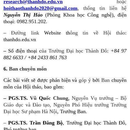
research@thanhdo.edu.vn
hoặc
hoithaothanhdo2020@gmail.com
, thông tin liên hệ
Nguyễn Thị Hảo
(Phòng Khoa học Công nghệ), điện
thoại: 0982.951.202.
–
Đường link
Website th
ông tin về Hội thảo
:
thanhdo.edu.vn
–
Số điện thoại c
ủa Trường Đại học Thành Đô
:
+84 97
882 6633 / +84 2433 861 763
6.
Ban chuyên môn
Các bài viết sẽ được phản biện và
góp ý
bởi
Ban
chuyên
môn của Hội thảo, bao gồm:
– P
GS.TS.
Vũ
Qu
ốc Chung
,
Nguyên Vụ trưởng – Bộ
Giáo dục và Đào tạo, Nguyên Phó Hiệu trưởng Trường
Đại học Sư phạm Hà Nội
, Trưởng Ban.
–
PGS.TS. Trần Đăng Bộ
, Trường Đại học Thành Đô,
Phó trưởng ban.