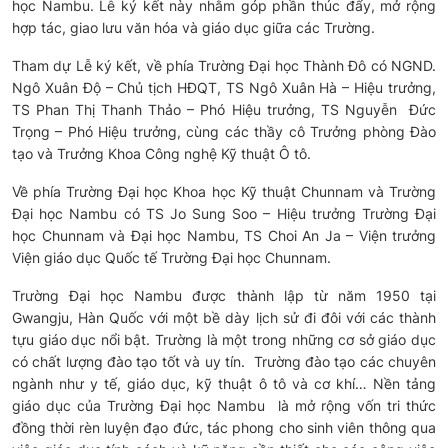
học Nambu. Lễ ký kết này nhằm góp phần thúc đẩy, mở rộng
hợp tác, giao lưu văn hóa và giáo dục giữa các Trường.
Tham dự Lễ ký kết, về phía Trường Đại học Thành Đô có NGND.
Ngô Xuân Độ – Chủ tịch HĐQT, TS Ngô Xuân Hà – Hiệu trưởng,
TS Phan Thị Thanh Thảo – Phó Hiệu trưởng, TS Nguyễn Đức
Trọng – Phó Hiệu trưởng, cùng các thầy cô Trưởng phòng Đào
tạo và Trưởng Khoa Công nghệ Kỹ thuật Ô tô.
Về phía Trường Đại học Khoa học Kỹ thuật Chunnam và Trường
Đại học Nambu có TS Jo Sung Soo – Hiệu trưởng Trường Đại
học Chunnam và Đại học Nambu, TS Choi An Ja – Viện trưởng
Viện giáo dục Quốc tế Trường Đại học Chunnam.
Trường Đại học Nambu được thành lập từ năm 1950 tại
Gwangju, Hàn Quốc với một bề dày lịch sử đi đôi với các thành
tựu giáo dục nổi bật. Trường là một trong những cơ sở giáo dục
có chất lượng đào tạo tốt và uy tín. Trường đào tạo các chuyên
ngành như y tế, giáo dục, kỹ thuật ô tô và cơ khí… Nền tảng
giáo dục của Trường Đại học Nambu là mở rộng vốn tri thức
đồng thời rèn luyện đạo đức, tác phong cho sinh viên thông qua