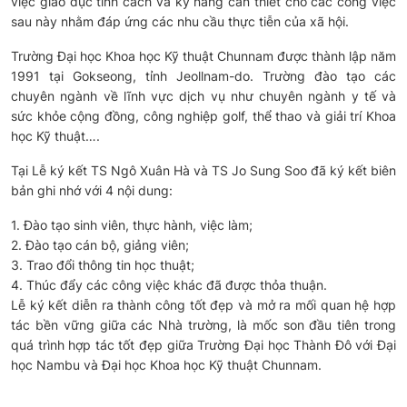
việc giáo dục tính cách và kỹ năng cần thiết cho các công việc
sau này nhằm đáp ứng các nhu cầu thực tiễn của xã hội.
Trường Đại học Khoa học Kỹ thuật Chunnam được thành lập năm
1991 tại Gokseong, tỉnh Jeollnam-do. Trường đào tạo các
chuyên ngành về lĩnh vực dịch vụ như chuyên ngành y tế và
sức khỏe cộng đồng, công nghiệp golf, thể thao và giải trí Khoa
học Kỹ thuật….
Tại Lễ ký kết TS Ngô Xuân Hà và TS Jo Sung Soo đã ký kết biên
bản ghi nhớ với 4 nội dung:
1. Đào tạo sinh viên, thực hành, việc làm;
2. Đào tạo cán bộ, giảng viên;
3. Trao đổi thông tin học thuật;
4. Thúc đẩy các công việc khác đã được thỏa thuận.
Lễ ký kết diễn ra thành công tốt đẹp và mở ra mối quan hệ hợp
tác bền vững giữa các Nhà trường, là mốc son đầu tiên trong
quá trình hợp tác tốt đẹp giữa Trường Đại học Thành Đô với Đại
học Nambu và Đại học Khoa học Kỹ thuật Chunnam.