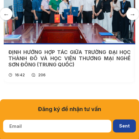
ĐỊNH HƯỚNG HỢP TÁC GIỮA TRƯỜNG ĐẠI HỌC
THÀNH ĐÔ VÀ HỌC VIỆN THƯƠNG MẠI NGHỀ
SƠN ĐÔNG (TRUNG QUỐC)
16:42
206
Đăng ký để nhận tư vấn