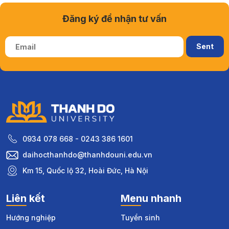
Đăng ký để nhận tư vấn
0934 078 668 - 0243 386 1601
daihocthanhdo@thanhdouni.edu.vn
Km 15, Quốc lộ 32, Hoài Đức, Hà Nội
Liên kết
Menu nhanh
Hướng nghiệp
Tuyển sinh