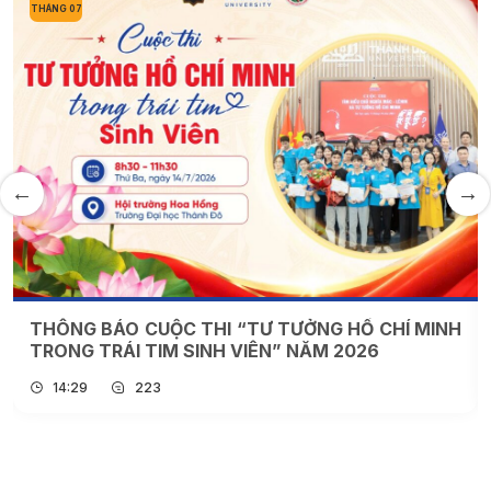
THÁNG 07
THÔNG BÁO CUỘC THI “TƯ TƯỞNG HỒ CHÍ MINH
TRONG TRÁI TIM SINH VIÊN” NĂM 2026
14:29
223