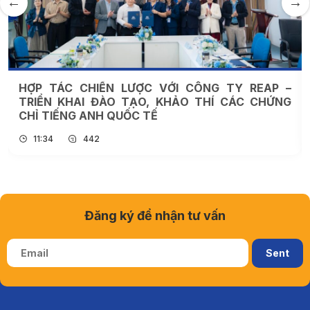
HỢP TÁC CHIẾN LƯỢC VỚI CÔNG TY REAP –
TRIỂN KHAI ĐÀO TẠO, KHẢO THÍ CÁC CHỨNG
CHỈ TIẾNG ANH QUỐC TẾ
11:34
442
Đăng ký để nhận tư vấn