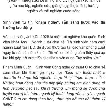
(Work – Integrated Learning and Living), gắn kết hài hòa
giữa học tập, nghiên cứu, giảng dạy, thực hành, hướng
nghiệp và trải nghiệm cuộc sống.
Sinh viên tự tin “chạm nghề”, sẵn sàng bước vào thị
trường lao động
Với sinh viên, Job4Do 2025 là một trải nghiệm khó quên. Sinh
viên Nhật Anh – Ngành Luật chia sẻ: “Là sinh viên năm cuối
ngành Luật tại TDD, đã được thực tập tại các văn phòng Luật
ngay từ năm 2, năm 3, nên đối với em không cảm thấy quá áp
lực khi gặp gỡ trực tiếp các nhà tuyển dụng. Tuy nhiên, với ”
Phạm Minh Quân – Sinh viên Công nghệ kỹ thuật Ô tô chia sẻ
cảm nhận khi tham gia ngày hội:
“Điều em thích nhất ở
Job4Do là được trải nghiệm thực tế tại ‘Trạm thực chiến’.
Những hoạt động như thế này giúp chúng em hình dung rõ
hơn về công việc sau khi ra trường. Em mong sẽ được ứng
tuyển vào vị trí nhóm ngành kỹ thuật đúng với chuyên ngành
CNKT Ô tô em đang theo học, thực tập để trau dồi thêm kỹ
năng.
”