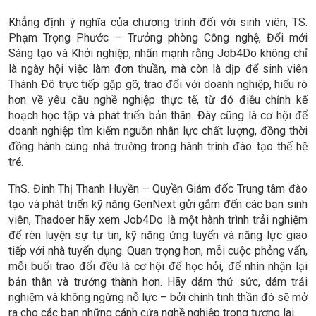
Khẳng định ý nghĩa của chương trình đối với sinh viên, TS.
Phạm Trọng Phước –
Trưởng phòng Công nghệ, Đổi mới
Sáng tạo và Khởi nghiệp,
nhấn mạnh rằng Job4Do không chỉ
là ngày hội việc làm đơn thuần, mà còn là dịp để sinh viên
Thành Đô trực tiếp gặp gỡ, trao đổi với doanh nghiệp, hiểu rõ
hơn về yêu cầu nghề nghiệp thực tế, từ đó điều chỉnh kế
hoạch học tập và phát triển bản thân. Đây cũng là cơ hội để
doanh nghiệp tìm kiếm nguồn nhân lực chất lượng, đồng thời
đồng hành cùng nhà trường trong hành trình đào tạo thế hệ
trẻ.
ThS. Đinh Thị Thanh Huyền – Quyền Giám đốc Trung tâm đào
tạo và phát triển kỹ năng GenNext gửi gắm đến các bạn sinh
viên, Thadoer hãy xem Job4Do là một hành trình trải nghiệm
để rèn luyện sự tự tin, kỹ năng ứng tuyển và năng lực giao
tiếp với nhà tuyển dụng. Quan trọng hơn, mỗi cuộc phỏng vấn,
mỗi buổi trao đổi đều là cơ hội để học hỏi, để nhìn nhận lại
bản thân và trưởng thành hơn. Hãy dám thử sức, dám trải
nghiệm và không ngừng nỗ lực – bởi chính tinh thần đó sẽ mở
ra cho các bạn những cánh cửa nghề nghiệp trong tương lai.