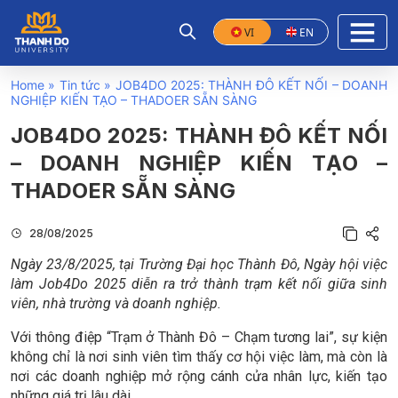
VI
EN
Home
»
Tin tức
»
JOB4DO 2025: THÀNH ĐÔ KẾT NỐI – DOANH
NGHIỆP KIẾN TẠO – THADOER SẴN SÀNG
JOB4DO 2025: THÀNH ĐÔ KẾT NỐI
– DOANH NGHIỆP KIẾN TẠO –
THADOER SẴN SÀNG
28/08/2025
Ngày 23/8/2025, tại Trường Đại học Thành Đô, Ngày hội việc
làm Job4Do 2025 diễn ra trở thành trạm kết nối giữa sinh
viên, nhà trường và doanh nghiệp.
Với thông điệp “Trạm ở Thành Đô – Chạm tương lai”, sự kiện
không chỉ là nơi sinh viên tìm thấy cơ hội việc làm, mà còn là
nơi các doanh nghiệp mở rộng cánh cửa nhân lực, kiến tạo
những giá trị lâu dài.