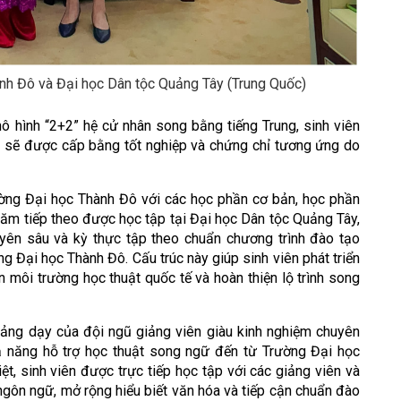
ành Đô và Đại học Dân tộc Quảng Tây (Trung Quốc)
mô hình “2+2” hệ cử nhân song bằng tiếng Trung, sinh viên
ra sẽ được cấp bằng tốt nghiệp và chứng chỉ tương ứng do
ường Đại học Thành Đô với các học phần cơ bản, học phần
năm tiếp theo được học tập tại Đại học Dân tộc Quảng Tây,
uyên sâu và kỳ thực tập theo chuẩn chương trình đào tạo
 Đại học Thành Đô. Cấu trúc này giúp sinh viên phát triển
 môi trường học thuật quốc tế và hoàn thiện lộ trình song
giảng dạy của đội ngũ giảng viên giàu kinh nghiệm chuyên
 năng hỗ trợ học thuật song ngữ đến từ Trường Đại học
t, sinh viên được trực tiếp học tập với các giảng viên và
ngôn ngữ, mở rộng hiểu biết văn hóa và tiếp cận chuẩn đào