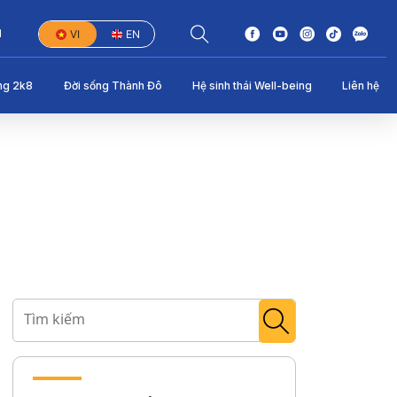
1
VI
EN
ng 2k8
Đời sống Thành Đô
Hệ sinh thái Well-being
Liên hệ