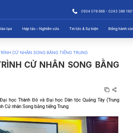
0934 078 668 - 0243 386 160
Đào tạo
Hợp tác – Nghiên cứu
Tin tức & Sự kiện
Đồng hành cù
TRÌNH CỬ NHÂN SONG BẰNG TIẾNG TRUNG
TRÌNH CỬ NHÂN SONG BẰNG
 Đại học Thành Đô và Đại học Dân tộc Quảng Tây (Trung
nh Cử nhân Song bằng tiếng Trung.