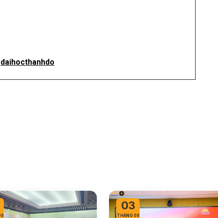
gdaihocthanhdo
03
06
THÁNG 06