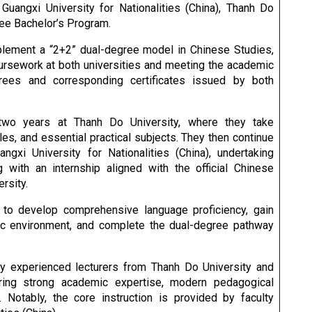
 Guangxi University for Nationalities (China), Thanh Do
ree Bachelor’s Program.
mplement a “2+2” dual-degree model in Chinese Studies,
ursework at both universities and meeting the academic
rees and corresponding certificates issued by both
t two years at Thanh Do University, where they take
es, and essential practical subjects. They then continue
ngxi University for Nationalities (China), undertaking
with an internship aligned with the official Chinese
rsity.
 to develop comprehensive language proficiency, gain
ic environment, and complete the dual-degree pathway
y experienced lecturers from Thanh Do University and
bring strong academic expertise, modern pedagogical
 Notably, the core instruction is provided by faculty