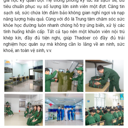
gia học kỳ quân đội. Hệ thống phòng ký túc xá sạch sẽ, đủ
tiêu chuẩn phục vụ số lượng lớn sinh viên một đợt. Căng tin
sạch sẽ, sức chứa lớn đảm bảo không gian nghỉ ngơi và nạp
năng lượng hiệu quả. Cùng với đó là Trung tâm chăm sóc sức
khỏe học đường luôn nhanh chóng hỗ trợ ứng biến, xử lý các
tình huống khẩn cấp. Tất cả tạo nên một khuôn viên nội trú
khép kín, đầy đủ tiện nghi, giúp Thadoer có đầy đủ trải
nghiệm học quân sự mà không cần lo lắng về an ninh, sức
khoẻ, an toàn vệ sinh, v.v.