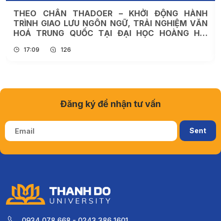
TRƯỜNG ĐẠI HỌC THÀNH ĐÔ TỔ CHỨC KỲ THI
THỬ CAMBRIDGE LINGUASKILL – SẴN SÀNG CHO
CÁC KỲ THI CHÍNH THỨC NĂM 2026
16:13
191
Đăng ký để nhận tư vấn
0934 078 668 - 0243 386 1601