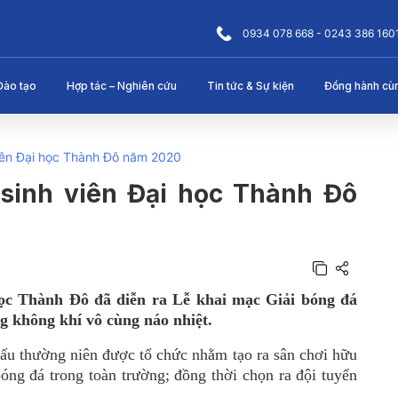
0934 078 668 - 0243 386 160
Đào tạo
Hợp tác – Nghiên cứu
Tin tức & Sự kiện
Đồng hành cù
viên Đại học Thành Đô năm 2020
 sinh viên Đại học Thành Đô
c Thành Đô đã diễn ra Lễ khai mạc Giải bóng đá
hông khí vô cùng náo nhiệt.
u thường niên được tổ chức nhằm tạo ra sân chơi hữu
ng đá trong toàn trường; đồng thời chọn ra đội tuyển