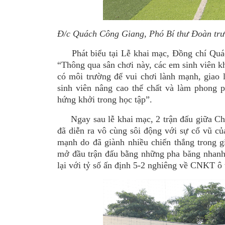
Đ/c Quách Công Giang, Phó Bí thư Đoàn trư
Phát biểu tại Lễ khai mạc, Đồng chí Qu
“Thông qua sân chơi này, các em sinh viên kh
có môi trường để vui chơi lành mạnh, giao 
sinh viên nâng cao thể chất và làm phong 
hứng khởi trong học tập”.
Ngay sau lễ khai mạc, 2 trận đấu giữa Ch
đã diễn ra vô cùng sôi động với sự cổ vũ c
mạnh do đã giành nhiều chiến thắng trong 
mở đầu trận đấu bằng những pha băng nhanh
lại với tỷ số ấn định 5-2 nghiêng về CNKT ô 