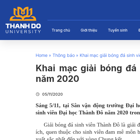
Trang chủ
Giới thiệu
Tuyển sinh
Home
»
Thông báo
»
Khai mạc giải bóng đá sinh 
Khai mạc giải bóng đá
năm 2020
05/11/2020
Sáng 5/11, tại Sân vận động trường Đại họ
sinh viên Đại học Thành Đô năm 2020 trong k
Giải bóng đá sinh viên Thành Đô là giải đấ
ích, quen thuộc cho sinh viên đam mê môn bó
xuất sắc nhất đến với vòng Chung kết.