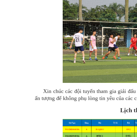
Xin chúc các đội tuyển tham gia giải đấu s
ấn tượng để không phụ lòng tin yêu của các 
Lịch t