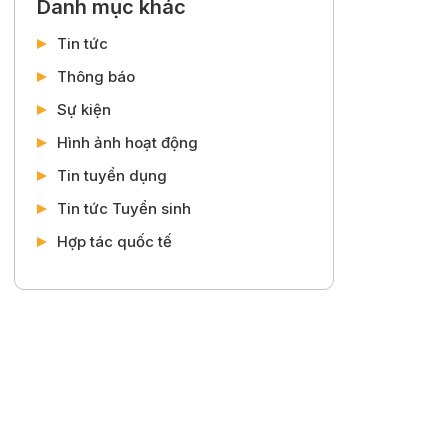
Danh mục khác
Tin tức
Thông báo
Sự kiện
Hình ảnh hoạt động
Tin tuyển dụng
Tin tức Tuyển sinh
Hợp tác quốc tế