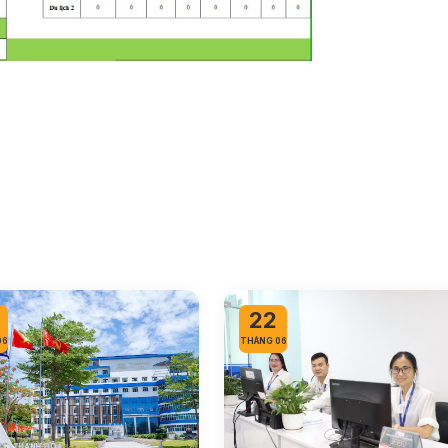
20
06
THÁNG 06