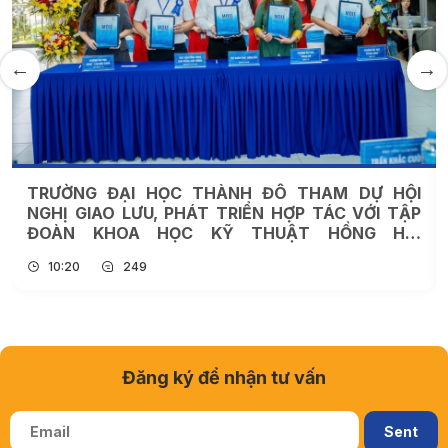
TRƯỜNG ĐẠI HỌC THÀNH ĐÔ THAM DỰ HỘI
NGHỊ GIAO LƯU, PHÁT TRIỂN HỢP TÁC VỚI TẬP
ĐOÀN KHOA HỌC KỸ THUẬT HỒNG HẢI
(FOXCONN)
10:20
249
Đăng ký để nhận tư vấn