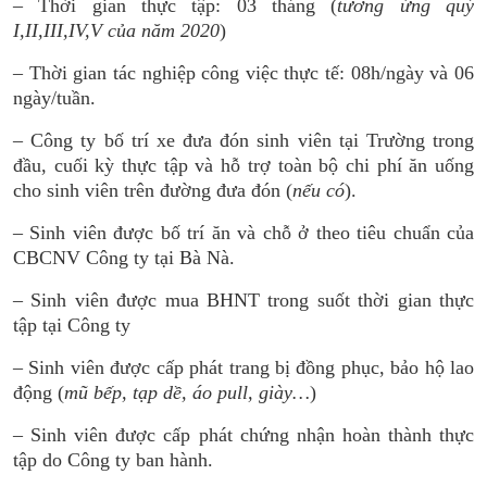
– Thời gian thực tập: 03 tháng (
tương ứng quý
I,II,III,IV,V của năm 2020
)
– Thời gian tác nghiệp công việc thực tế: 08h/ngày và 06
ngày/tuần.
– Công ty bố trí xe đưa đón sinh viên tại Trường trong
đầu, cuối kỳ thực tập và hỗ trợ toàn bộ chi phí ăn uống
cho sinh viên trên đường đưa đón (
nếu có
).
– Sinh viên được bố trí ăn và chỗ ở theo tiêu chuẩn của
CBCNV Công ty tại Bà Nà.
– Sinh viên được mua BHNT trong suốt thời gian thực
tập tại Công ty
– Sinh viên được cấp phát trang bị đồng phục, bảo hộ lao
động (
mũ bếp, tạp dề, áo pull, giày…
)
– Sinh viên được cấp phát chứng nhận hoàn thành thực
tập do Công ty ban hành.