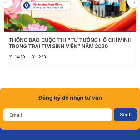
ỞNG HỒ CHÍ MINH
MỞ LỚP CẬP NHẬT KIẾN THỨC
ĂM 2026
DƯỢC TRONG THÁNG 07/2026
15:54
413
Đăng ký để nhận tư vấn