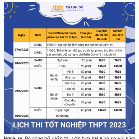
Ngoài ra, Bộ công bố điểm thi sớm hơn hai tuần so với năm