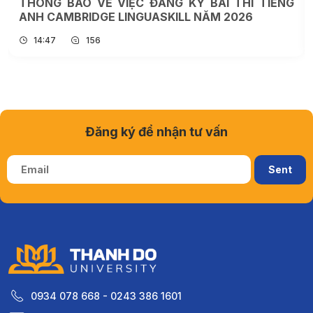
THÔNG BÁO VỀ VIỆC ĐĂNG KÝ BÀI THI TIẾNG
ANH CAMBRIDGE LINGUASKILL NĂM 2026
14:47
156
Đăng ký để nhận tư vấn
0934 078 668 - 0243 386 1601