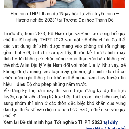
Học sinh THPT tham dự ‘Ngày hội Tư vấn Tuyển sinh –
Hướng nghiệp 2023’ tại Trường Đại học Thành Đô
Trước đó, hôm 28/3, Bộ Giáo dục và Đào tạo công bố quy
chế thi tốt nghiệp THPT 2023 với một số điều chỉnh. Cụ thể,
các vật dụng thí sinh được mang vào phòng thi tốt nghiệp
gồm: bút viết, bút chì, compa, tẩy, thước kẻ, thước tính; máy
tính bỏ túi không có chức năng soạn thảo văn bản, không có
thẻ nhớ; Atlat Địa lý Việt Nam đối với môn Địa lý. Như vậy, sẽ
không được mang các loại máy ghi âm, ghi hình, dù chỉ có
chức năng ghi thông tin, không thể nghe, xem hay truyền tín
hiệu – điều Bộ cho phép những năm trước.
Về đăng ký thi, năm nay thí sinh được đăng ký dự thi trực
tuyến, ngoài việc đăng ký trực tiếp tại trường như hiện nay; bổ
sung nhóm thí sinh ở các thôn đặc biệt khó khăn của vùng
dân tộc thiểu số vào diện ưu tiên 0,25 và 0,5 điểm so với quy
chế cũ.
Xem lại
Đề thi minh họa Tốt nghiệp THPT 2023
tại đây
.
Theo Báo Chính phủ