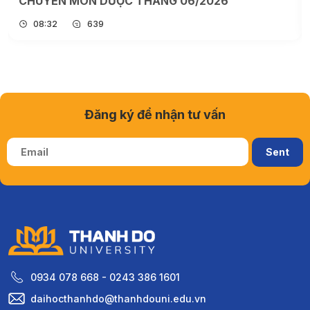
CHUYÊN MÔN DƯỢC THÁNG 06/2026
08:32
639
Đăng ký để nhận tư vấn
0934 078 668 - 0243 386 1601
daihocthanhdo@thanhdouni.edu.vn