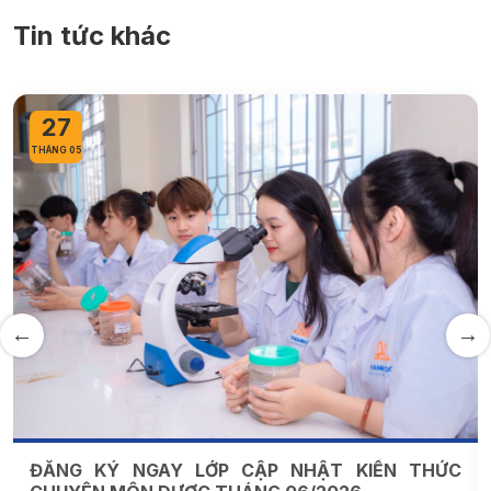
Tin tức khác
27
THÁNG 05
ĐĂNG KÝ NGAY LỚP CẬP NHẬT KIẾN THỨC