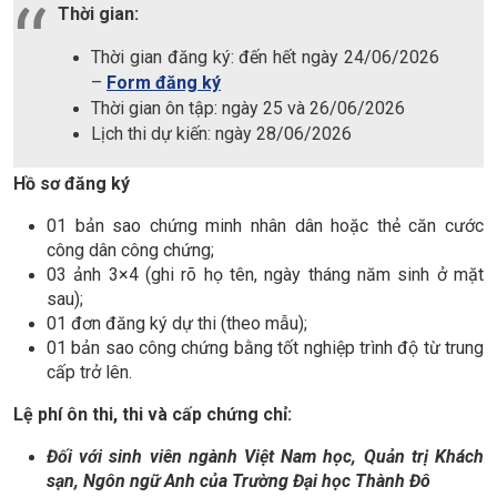
Thời gian:
Th
ờ
i gian
đă
ng ký:
đế
n h
ế
t ngày 24/06/2026
–
Form đăng ký
Th
ờ
i gian ôn t
ậ
p: ngày 25 và 26/06/2026
L
ị
ch thi d
ự
ki
ế
n: ngày 28/06/2026
Hồ sơ đăng ký
01 bản sao chứng minh nhân dân hoặc thẻ căn cước
công dân công chứng;
03 ảnh 3×4 (ghi rõ họ tên, ngày tháng năm sinh ở mặt
sau);
01 đơn đăng ký dự thi (theo mẫu);
01 bản sao công chứng bằng tốt nghiệp trình độ từ trung
cấp trở lên.
Lệ phí ôn thi, thi và cấp chứng chỉ:
Đối với sinh viên ngành Việt Nam học, Quản trị Khách
sạn, Ngôn ngữ Anh của Trường Đại học Thành Đô