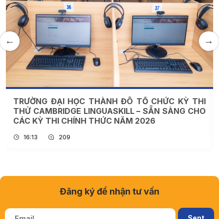
TRƯỜNG ĐẠI HỌC THÀNH ĐÔ TỔ CHỨC KỲ THI
THỬ CAMBRIDGE LINGUASKILL – SẴN SÀNG CHO
CÁC KỲ THI CHÍNH THỨC NĂM 2026
16:13
209
Đăng ký để nhận tư vấn