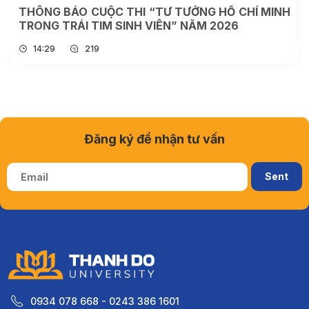
THÔNG BÁO CUỘC THI “TƯ TƯỞNG HỒ CHÍ MINH
TRONG TRÁI TIM SINH VIÊN” NĂM 2026
14:29
219
Đăng ký để nhận tư vấn
0934 078 668 - 0243 386 1601